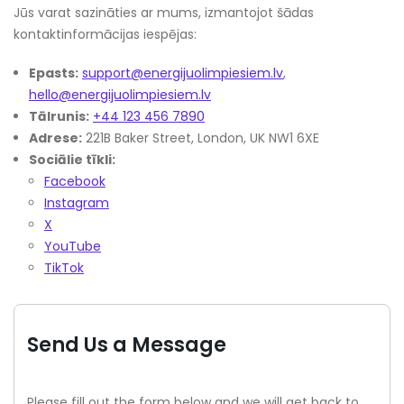
Jūs varat sazināties ar mums, izmantojot šādas
kontaktinformācijas iespējas:
Epasts:
support@energijuolimpiesiem.lv
,
hello@energijuolimpiesiem.lv
Tālrunis:
+44 123 456 7890
Adrese:
221B Baker Street, London, UK NW1 6XE
Sociālie tīkli:
Facebook
Instagram
X
YouTube
TikTok
Send Us a Message
Please fill out the form below and we will get back to