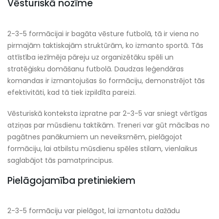
Vēsturiskā nozīme
2-3-5 formācijai ir bagāta vēsture futbolā, tā ir viena no
pirmajām taktiskajām struktūrām, ko izmanto sportā. Tās
attīstība iezīmēja pāreju uz organizētāku spēli un
stratēģisku domāšanu futbolā. Daudzas leģendāras
komandas ir izmantojušas šo formāciju, demonstrējot tās
efektivitāti, kad tā tiek izpildīta pareizi.
Vēsturiskā konteksta izpratne par 2-3-5 var sniegt vērtīgas
atziņas par mūsdienu taktikām. Treneri var gūt mācības no
pagātnes panākumiem un neveiksmēm, pielāgojot
formāciju, lai atbilstu mūsdienu spēles stilam, vienlaikus
saglabājot tās pamatprincipus.
Pielāgojamība pretiniekiem
2-3-5 formāciju var pielāgot, lai izmantotu dažādu