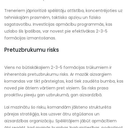
Treneriem jāprioritizē spēlētāju attīstība, koncentrējoties uz
tehniskajām prasmēm, taktisko apziņu un fizisko
sagatavotību. Investīcijas apmācību programmās, kas
uzlabo šīs īpašības, var novest pie efektīvākas 2-3-5
formācijas izmantošanas.
Pretuzbrukumu risks
Viens no būtiskākajiem 2-3-5 formācijas trūkumiem ir
inherentais pretuzbrukumu risks. Ar mazāk aizsargiem
komandas var tikt pārsteigtas, kad tiek zaudēta bumba, kas
noved pie ātriem vārtiem pret viņiem. Šis risks prasa
proaktīvu pieeju gan uzbrukumā, gan aizsardzībā.
Lai mazinātu šo risku, komandām jāīsteno strukturēta
pārejas stratēģija, kas uzsver ātru atgūšanos un
aizsardzības organizāciju. Spēlētājiem jābūt apmācītiem
ātri reaģēt, kad mainās bumbas īpašumtiesības, nodrošinot,