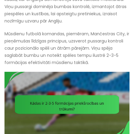
Viņu pussargi dominēja bumbas kontrolē, izmantojot ātras
piespēles un kustības, lai apsteigtu pretiniekus, izraisot
nozīmīgu uzvaru pār Angliju.
Mūsdienu futbolā komandas, piemēram, Mančestras City, ir
pieņēmušas līdzīgas principus, uzsverot pussargu kontroli
caur pozicionālo spēli un ātrām pārejām. Viņu spēja
saglabāt bumbu un noteikt spēles tempu ilustrē 2-3-5
formācijas efektivitāti mūsdienu taktikā.