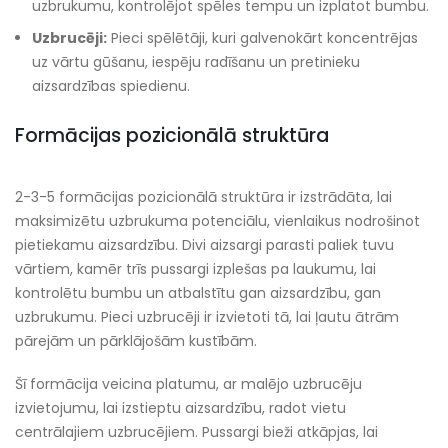
uzbrukumu, kontrolējot spēles tempu un izplatot bumbu.
Uzbrucēji:
Pieci spēlētāji, kuri galvenokārt koncentrējas
uz vārtu gūšanu, iespēju radīšanu un pretinieku
aizsardzības spiedienu.
Formācijas pozicionālā struktūra
2-3-5 formācijas pozicionālā struktūra ir izstrādāta, lai
maksimizētu uzbrukuma potenciālu, vienlaikus nodrošinot
pietiekamu aizsardzību. Divi aizsargi parasti paliek tuvu
vārtiem, kamēr trīs pussargi izplešas pa laukumu, lai
kontrolētu bumbu un atbalstītu gan aizsardzību, gan
uzbrukumu. Pieci uzbrucēji ir izvietoti tā, lai ļautu ātrām
pārejām un pārklājošām kustībām.
Šī formācija veicina platumu, ar malējo uzbrucēju
izvietojumu, lai izstieptu aizsardzību, radot vietu
centrālajiem uzbrucējiem. Pussargi bieži atkāpjas, lai