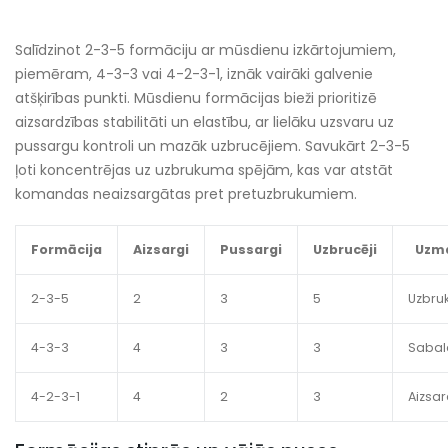
Salīdzinot 2-3-5 formāciju ar mūsdienu izkārtojumiem,
piemēram, 4-3-3 vai 4-2-3-1, iznāk vairāki galvenie
atšķirības punkti. Mūsdienu formācijas bieži prioritizē
aizsardzības stabilitāti un elastību, ar lielāku uzsvaru uz
pussargu kontroli un mazāk uzbrucējiem. Savukārt 2-3-5
ļoti koncentrējas uz uzbrukuma spējām, kas var atstāt
komandas neaizsargātas pret pretuzbrukumiem.
Formācija
Aizsargi
Pussargi
Uzbrucēji
Uzm
2-3-5
2
3
5
Uzbru
4-3-3
4
3
3
Sabal
4-2-3-1
4
2
3
Aizsa