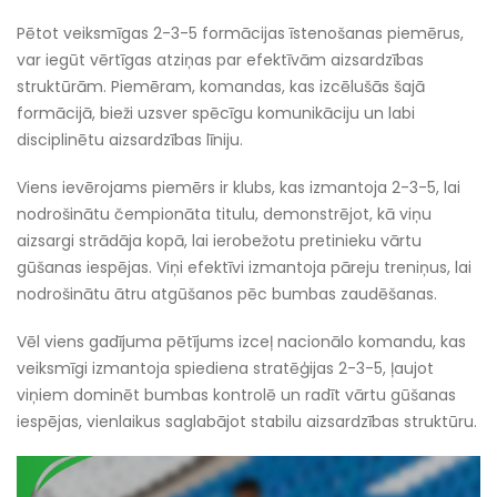
Pētot veiksmīgas 2-3-5 formācijas īstenošanas piemērus,
var iegūt vērtīgas atziņas par efektīvām aizsardzības
struktūrām. Piemēram, komandas, kas izcēlušās šajā
formācijā, bieži uzsver spēcīgu komunikāciju un labi
disciplinētu aizsardzības līniju.
Viens ievērojams piemērs ir klubs, kas izmantoja 2-3-5, lai
nodrošinātu čempionāta titulu, demonstrējot, kā viņu
aizsargi strādāja kopā, lai ierobežotu pretinieku vārtu
gūšanas iespējas. Viņi efektīvi izmantoja pāreju treniņus, lai
nodrošinātu ātru atgūšanos pēc bumbas zaudēšanas.
Vēl viens gadījuma pētījums izceļ nacionālo komandu, kas
veiksmīgi izmantoja spiediena stratēģijas 2-3-5, ļaujot
viņiem dominēt bumbas kontrolē un radīt vārtu gūšanas
iespējas, vienlaikus saglabājot stabilu aizsardzības struktūru.