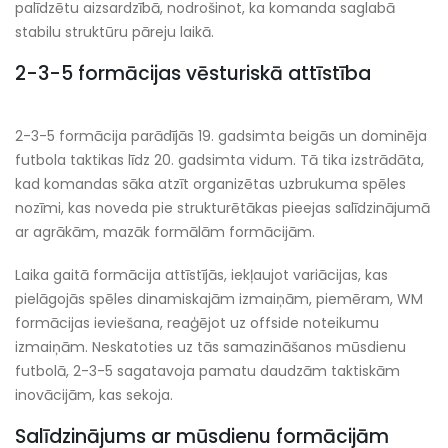
palīdzētu aizsardzībā, nodrošinot, ka komanda saglabā
stabilu struktūru pāreju laikā.
2-3-5 formācijas vēsturiskā attīstība
2-3-5 formācija parādījās 19. gadsimta beigās un dominēja
futbola taktikas līdz 20. gadsimta vidum. Tā tika izstrādāta,
kad komandas sāka atzīt organizētas uzbrukuma spēles
nozīmi, kas noveda pie strukturētākas pieejas salīdzinājumā
ar agrākām, mazāk formālām formācijām.
Laika gaitā formācija attīstījās, iekļaujot variācijas, kas
pielāgojās spēles dinamiskajām izmaiņām, piemēram, WM
formācijas ieviešana, reaģējot uz offside noteikumu
izmaiņām. Neskatoties uz tās samazināšanos mūsdienu
futbolā, 2-3-5 sagatavoja pamatu daudzām taktiskām
inovācijām, kas sekoja.
Salīdzinājums ar mūsdienu formācijām