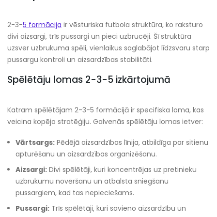
2-3-
5 formācija
ir vēsturiska futbola struktūra, ko raksturo
divi aizsargi, trīs pussargi un pieci uzbrucēji. Šī struktūra
uzsver uzbrukuma spēli, vienlaikus saglabājot līdzsvaru starp
pussargu kontroli un aizsardzības stabilitāti.
Spēlētāju lomas 2-3-5 izkārtojumā
Katram spēlētājam 2-3-5 formācijā ir specifiska loma, kas
veicina kopējo stratēģiju. Galvenās spēlētāju lomas ietver:
Vārtsargs:
Pēdējā aizsardzības līnija, atbildīga par sitienu
apturēšanu un aizsardzības organizēšanu.
Aizsargi:
Divi spēlētāji, kuri koncentrējas uz pretinieku
uzbrukumu novēršanu un atbalsta sniegšanu
pussargiem, kad tas nepieciešams.
Pussargi:
Trīs spēlētāji, kuri savieno aizsardzību un