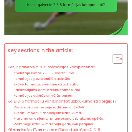
Key sections in the article:
Kas ir galvenie 2-3-5 formācijas komponenti?
Spēlētāju lomas 2-3-5 izkārtojumā
Formācijas pozicionālā struktūra
2-3-5 formācijas vēsturiskā attīstība
Salīdzinājums ar mūsdienu formācijām
Formācijas stiprās un vājās puses
Kā 2-3-5 formāciju var izmantot uzbrukuma stratēģijās?
Vārtu gūšanas iespēju radīšana ar 2-3-5
Kustību modeļi uzbrucējiem uzbrukumā
Platuma un dziļuma izmantošana uzbrukuma spēlēs
Veiksmīgu uzbrukuma spēļu gadījumu pētījumi
Kādas ir efektīvas aizsardzības struktūras 2-3-5