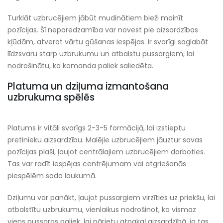
Turklāt uzbrucējiem jābūt mudinātiem bieži mainīt
pozīcijas. Šī neparedzamība var novest pie aizsardzības
kļūdām, atverot vārtu gūšanas iespējas. Ir svarīgi saglabāt
līdzsvaru starp uzbrukumu un atbalstu pussargiem, lai
nodrošinātu, ka komanda paliek saliedēta.
Platuma un dziļuma izmantošana
uzbrukuma spēlēs
Platums ir vitāli svarīgs 2-3-5 formācijā, lai izstieptu
pretinieku aizsardzību. Malējie uzbrucējiem jāuztur savas
pozīcijas plaši, ļaujot centrālajiem uzbrucējiem darboties.
Tas var radīt iespējas centrējumam vai atgriešanās
piespēlēm soda laukumā.
Dziļumu var panākt, ļaujot pussargiem virzīties uz priekšu, lai
atbalstītu uzbrukumu, vienlaikus nodrošinot, ka vismaz
viens pussargs paliek, lai pārietu atpakaļ aizsardzībā, ja tas