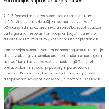
Formācijas stiprās un vājās puses
2-3-5 formācijas stiprās puses slēpjas tās uzbrukuma
spējās. Ar pieciem uzbrucējiem komandas var izdarīt
būtisku spiedienu uz pretinieku aizsardzību, radot daudzas
vārtu gūšanas iespējas. Formācija arī ļauj ātri pāriet no
aizsardzības uz uzbrukumu, kas var pārsteigt pretiniekus.
Tomēr vājās puses ietver aizsardzības seguma trūkumu, jo
tikai divi aizsargi var cīnīties pret komandām ar spēcīgiem
uzbrucējiem. Tas var novest pie neaizsargātības pret
pretuzbrukumiem, īpaši, ja pussargi ir pārāk tālu uz
laukuma. Komandām, kas izmanto šo formāciju, jābūt
disciplinētām savā pozicionēšanā, lai mazinātu šos riskus.