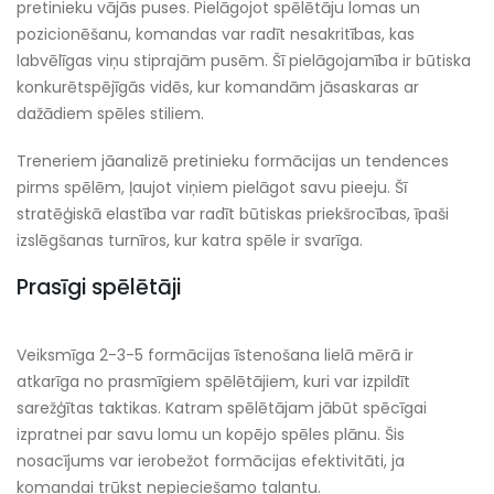
pretinieku vājās puses. Pielāgojot spēlētāju lomas un
pozicionēšanu, komandas var radīt nesakritības, kas
labvēlīgas viņu stiprajām pusēm. Šī pielāgojamība ir būtiska
konkurētspējīgās vidēs, kur komandām jāsaskaras ar
dažādiem spēles stiliem.
Treneriem jāanalizē pretinieku formācijas un tendences
pirms spēlēm, ļaujot viņiem pielāgot savu pieeju. Šī
stratēģiskā elastība var radīt būtiskas priekšrocības, īpaši
izslēgšanas turnīros, kur katra spēle ir svarīga.
Prasīgi spēlētāji
Veiksmīga 2-3-5 formācijas īstenošana lielā mērā ir
atkarīga no prasmīgiem spēlētājiem, kuri var izpildīt
sarežģītas taktikas. Katram spēlētājam jābūt spēcīgai
izpratnei par savu lomu un kopējo spēles plānu. Šis
nosacījums var ierobežot formācijas efektivitāti, ja
komandai trūkst nepieciešamo talantu.