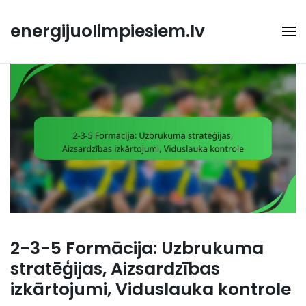
Skip
to
energijuolimpiesiem.lv
content
2-3-5 Formācija: Uzbrukuma
stratēģijas, Aizsardzības
izkārtojumi, Viduslauka kontrole