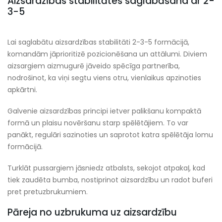
Aizsardzības stabilitātes saglabāšana ar 2-
3-5
Lai saglabātu aizsardzības stabilitāti 2-3-5 formācijā,
komandām jāprioritizē pozicionēšana un attālumi. Diviem
aizsargiem aizmugurē jāveido spēcīga partnerība,
nodrošinot, ka viņi segtu viens otru, vienlaikus apzinoties
apkārtni.
Galvenie aizsardzības principi ietver palikšanu kompaktā
formā un plaisu novēršanu starp spēlētājiem. To var
panākt, regulāri sazinoties un saprotot katra spēlētāja lomu
formācijā.
Turklāt pussargiem jāsniedz atbalsts, sekojot atpakaļ, kad
tiek zaudēta bumba, nostiprinot aizsardzību un radot buferi
pret pretuzbrukumiem.
Pāreja no uzbrukuma uz aizsardzību