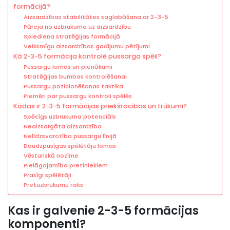
formācijā?
Aizsardzības stabilitātes saglabāšana ar 2-3-5
Pāreja no uzbrukuma uz aizsardzību
Spiediena stratēģijas formācijā
Veiksmīgu aizsardzības gadījumu pētījumi
Kā 2-3-5 formācija kontrolē pussarga spēli?
Pussargu lomas un pienākumi
Stratēģijas bumbas kontrolēšanai
Pussargu pozicionēšanas taktika
Piemēri par pussargu kontroli spēlēs
Kādas ir 2-3-5 formācijas priekšrocības un trūkumi?
Spēcīgs uzbrukuma potenciāls
Neaizsargāta aizsardzība
Nelīdzsvarotība pussargu līnijā
Daudzpusīgas spēlētāju lomas
Vēsturiskā nozīme
Pielāgojamība pretiniekiem
Prasīgi spēlētāji
Pretuzbrukumu risks
Kas ir galvenie 2-3-5 formācijas
komponenti?