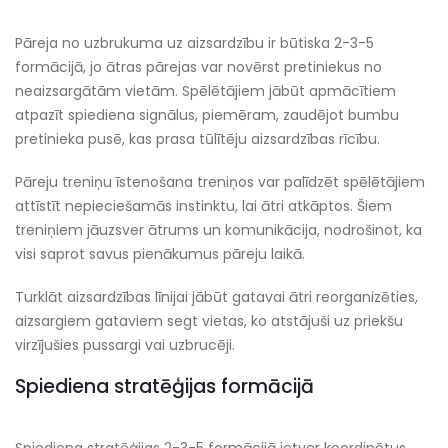
Pāreja no uzbrukuma uz aizsardzību ir būtiska 2-3-5
formācijā, jo ātras pārejas var novērst pretiniekus no
neaizsargātām vietām. Spēlētājiem jābūt apmācītiem
atpazīt spiediena signālus, piemēram, zaudējot bumbu
pretinieka pusē, kas prasa tūlītēju aizsardzības rīcību.
Pāreju treniņu īstenošana treniņos var palīdzēt spēlētājiem
attīstīt nepieciešamās instinktu, lai ātri atkāptos. Šiem
treniņiem jāuzsver ātrums un komunikācija, nodrošinot, ka
visi saprot savus pienākumus pāreju laikā.
Turklāt aizsardzības līnijai jābūt gatavai ātri reorganizēties,
aizsargiem gataviem segt vietas, ko atstājuši uz priekšu
virzījušies pussargi vai uzbrucēji.
Spiediena stratēģijas formācijā