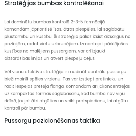
Stratēģijas bumbas kontrolēšanai
Lai dominētu bumbas kontrolē 2-3-5 formācijā,
komandām jāprioritizē īsas, ātras piespēles, lai saglabātu
plūstamību un kustību. Šī stratēģija palīdz izsist aizsargus no
pozīcijām, radot vietu uzbrucējiem. Izmantojot pārklājošas
kustības no malējiem pussargiem, var arī izjaukt
aizsardzības līnijas un atvērt piespēļu ceļus.
Vēl viena efektīva stratēģija ir mudināt centrālo pussargu
bieži mainīt spēles virzienu. Tas var izstiept pretinieku un
radīt iespējas pretējā flangā. Komandām arī jākoncentrējas
uz kompaktas formas saglabāšanu, kad bumba nav viņu
rīcībā, ļaujot ātri atgūties un veikt pretspiedienu, lai atgūtu
kontroli pār bumbu.
Pussargu pozicionēšanas taktika