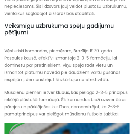
nepieciešams. Šis līdzsvars ļauj veidot plūstošu uzbrukumu,
vienlaikus saglabājot aizsardzības stabilitāti.
Veiksmīgu uzbrukuma spēļu gadījumu
pētījumi
Vēsturiski komandas, piemēram, Brazīlija 1970. gada
Pasaules kausā, efektīvi izmantoja 2-3-5 formāciju, lai
dominētu pār pretiniekiem. Viņu spēja radīt vietu un
izmantot platumu noveda pie daudziem vārtu gūšanas
iespējām, demonstrējot šī izkārtojuma efektivitāti.
Mūsdienu piemēri ietver klubus, kas pielāgo 2-3-5 principus
iekšējā plūstošā formācijā. Šīs komandas bieži uzsver ātras
pārejas un pārklājošas kustības, demonstrējot, ka 2-3-5
pamatprincipus var pielāgot mūsdienu futbola taktikai.