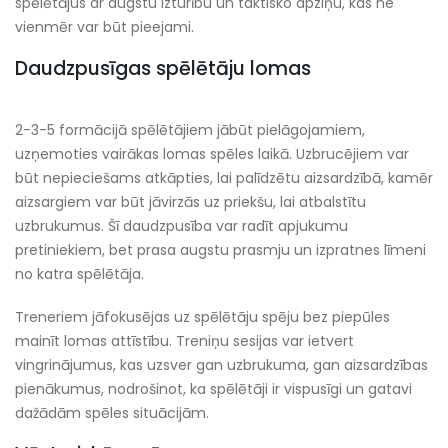
spēlētājus ar augstu izturību un taktisko apziņu, kas ne
vienmēr var būt pieejami.
Daudzpusīgas spēlētāju lomas
2-3-5 formācijā spēlētājiem jābūt pielāgojamiem,
uzņemoties vairākas lomas spēles laikā. Uzbrucējiem var
būt nepieciešams atkāpties, lai palīdzētu aizsardzībā, kamēr
aizsargiem var būt jāvirzās uz priekšu, lai atbalstītu
uzbrukumus. Šī daudzpusība var radīt apjukumu
pretiniekiem, bet prasa augstu prasmju un izpratnes līmeni
no katra spēlētāja.
Treneriem jāfokusējas uz spēlētāju spēju bez piepūles
mainīt lomas attīstību. Treniņu sesijas var ietvert
vingrinājumus, kas uzsver gan uzbrukuma, gan aizsardzības
pienākumus, nodrošinot, ka spēlētāji ir vispusīgi un gatavi
dažādām spēles situācijām.