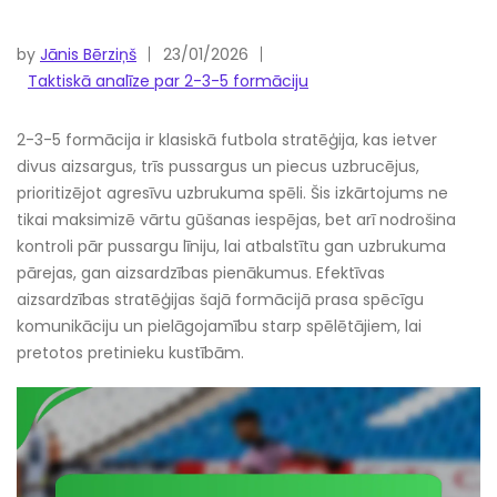
by
Jānis Bērziņš
23/01/2026
Taktiskā analīze par 2-3-5 formāciju
2-3-5 formācija ir klasiskā futbola stratēģija, kas ietver
divus aizsargus, trīs pussargus un piecus uzbrucējus,
prioritizējot agresīvu uzbrukuma spēli. Šis izkārtojums ne
tikai maksimizē vārtu gūšanas iespējas, bet arī nodrošina
kontroli pār pussargu līniju, lai atbalstītu gan uzbrukuma
pārejas, gan aizsardzības pienākumus. Efektīvas
aizsardzības stratēģijas šajā formācijā prasa spēcīgu
komunikāciju un pielāgojamību starp spēlētājiem, lai
pretotos pretinieku kustībām.