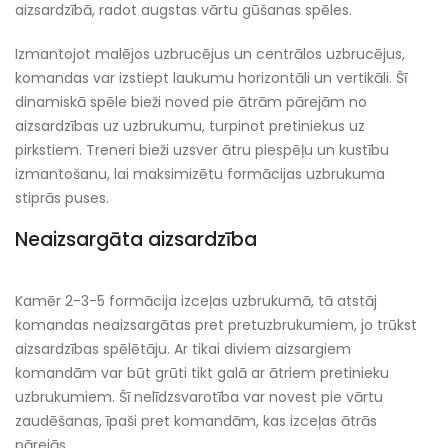
aizsardzībā, radot augstas vārtu gūšanas spēles.
Izmantojot malējos uzbrucējus un centrālos uzbrucējus,
komandas var izstiept laukumu horizontāli un vertikāli. Šī
dinamiskā spēle bieži noved pie ātrām pārejām no
aizsardzības uz uzbrukumu, turpinot pretiniekus uz
pirkstiem. Treneri bieži uzsver ātru piespēļu un kustību
izmantošanu, lai maksimizētu formācijas uzbrukuma
stiprās puses.
Neaizsargāta aizsardzība
Kamēr 2-3-5 formācija izceļas uzbrukumā, tā atstāj
komandas neaizsargātas pret pretuzbrukumiem, jo trūkst
aizsardzības spēlētāju. Ar tikai diviem aizsargiem
komandām var būt grūti tikt galā ar ātriem pretinieku
uzbrukumiem. Šī nelīdzsvarotība var novest pie vārtu
zaudēšanas, īpaši pret komandām, kas izceļas ātrās
pārejās.