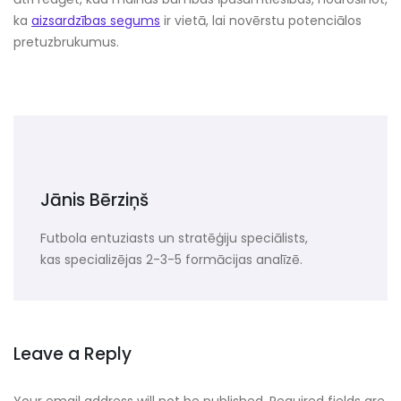
ka
aizsardzības segums
ir vietā, lai novērstu potenciālos
pretuzbrukumus.
Jānis Bērziņš
Futbola entuziasts un stratēģiju speciālists,
kas specializējas 2-3-5 formācijas analīzē.
Leave a Reply
Your email address will not be published.
Required fields are