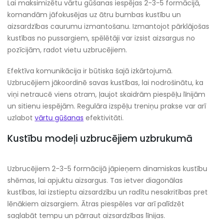
Lai maksimizētu vārtu gūšanas iespējas 2-3-5 formācijā,
komandām jāfokusējas uz ātru bumbas kustību un
aizsardzības caurumu izmantošanu. Izmantojot pārklājošas
kustības no pussargiem, spēlētāji var izsist aizsargus no
pozīcijām, radot vietu uzbrucējiem.
Efektīva komunikācija ir būtiska šajā izkārtojumā.
Uzbrucējiem jākoordinē savas kustības, lai nodrošinātu, ka
viņi netraucē viens otram, ļaujot skaidrām piespēļu līnijām
un sitienu iespējām. Regulāra izspēļu treniņu prakse var arī
uzlabot
vārtu gūšanas
efektivitāti.
Kustību modeļi uzbrucējiem uzbrukumā
Uzbrucējiem 2-3-5 formācijā jāpieņem dinamiskas kustību
shēmas, lai apjuktu aizsargus. Tas ietver diagonālas
kustības, lai izstieptu aizsardzību un radītu nesakritības pret
lēnākiem aizsargiem. Ātras piespēles var arī palīdzēt
saglabāt tempu un pārraut aizsardzības līnijas.