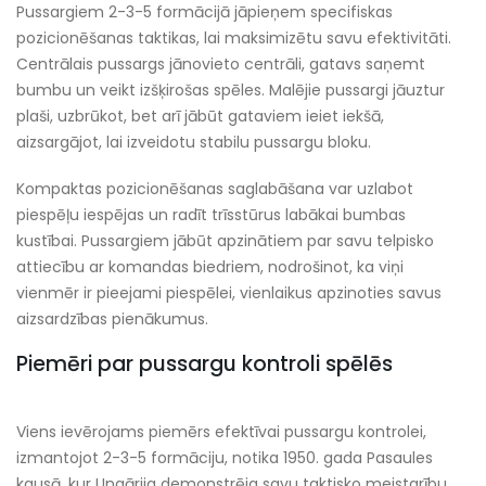
Pussargiem 2-3-5 formācijā jāpieņem specifiskas
pozicionēšanas taktikas, lai maksimizētu savu efektivitāti.
Centrālais pussargs jānovieto centrāli, gatavs saņemt
bumbu un veikt izšķirošas spēles. Malējie pussargi jāuztur
plaši, uzbrūkot, bet arī jābūt gataviem ieiet iekšā,
aizsargājot, lai izveidotu stabilu pussargu bloku.
Kompaktas pozicionēšanas saglabāšana var uzlabot
piespēļu iespējas un radīt trīsstūrus labākai bumbas
kustībai. Pussargiem jābūt apzinātiem par savu telpisko
attiecību ar komandas biedriem, nodrošinot, ka viņi
vienmēr ir pieejami piespēlei, vienlaikus apzinoties savus
aizsardzības pienākumus.
Piemēri par pussargu kontroli spēlēs
Viens ievērojams piemērs efektīvai pussargu kontrolei,
izmantojot 2-3-5 formāciju, notika 1950. gada Pasaules
kausā, kur Ungārija demonstrēja savu taktisko meistarību.