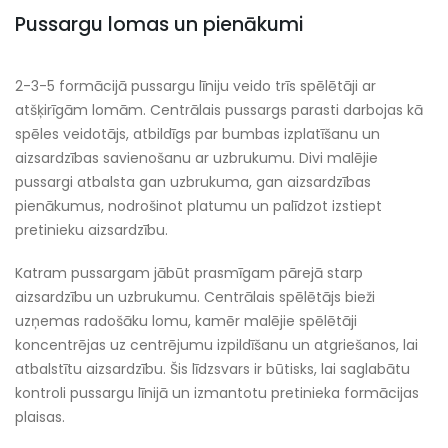
Pussargu lomas un pienākumi
2-3-5 formācijā pussargu līniju veido trīs spēlētāji ar
atšķirīgām lomām. Centrālais pussargs parasti darbojas kā
spēles veidotājs, atbildīgs par bumbas izplatīšanu un
aizsardzības savienošanu ar uzbrukumu. Divi malējie
pussargi atbalsta gan uzbrukuma, gan aizsardzības
pienākumus, nodrošinot platumu un palīdzot izstiept
pretinieku aizsardzību.
Katram pussargam jābūt prasmīgam pārejā starp
aizsardzību un uzbrukumu. Centrālais spēlētājs bieži
uzņemas radošāku lomu, kamēr malējie spēlētāji
koncentrējas uz centrējumu izpildīšanu un atgriešanos, lai
atbalstītu aizsardzību. Šis līdzsvars ir būtisks, lai saglabātu
kontroli pussargu līnijā un izmantotu pretinieka formācijas
plaisas.