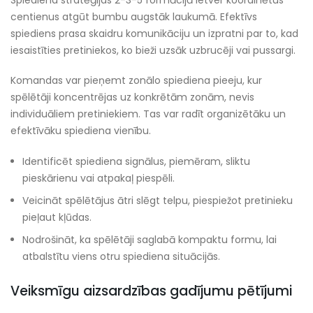
Spiediena stratēģijas 2-3-5 formācijā ietver koordinētus
centienus atgūt bumbu augstāk laukumā. Efektīvs
spiediens prasa skaidru komunikāciju un izpratni par to, kad
iesaistīties pretiniekos, ko bieži uzsāk uzbrucēji vai pussargi.
Komandas var pieņemt zonālo spiediena pieeju, kur
spēlētāji koncentrējas uz konkrētām zonām, nevis
individuāliem pretiniekiem. Tas var radīt organizētāku un
efektīvāku spiediena vienību.
Identificēt spiediena signālus, piemēram, sliktu
pieskārienu vai atpakaļ piespēli.
Veicināt spēlētājus ātri slēgt telpu, piespiežot pretinieku
pieļaut kļūdas.
Nodrošināt, ka spēlētāji saglabā kompaktu formu, lai
atbalstītu viens otru spiediena situācijās.
Veiksmīgu aizsardzības gadījumu pētījumi