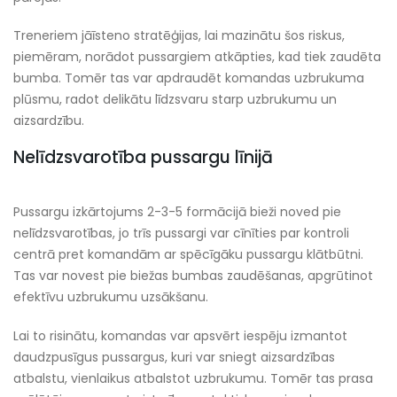
Treneriem jāīsteno stratēģijas, lai mazinātu šos riskus,
piemēram, norādot pussargiem atkāpties, kad tiek zaudēta
bumba. Tomēr tas var apdraudēt komandas uzbrukuma
plūsmu, radot delikātu līdzsvaru starp uzbrukumu un
aizsardzību.
Nelīdzsvarotība pussargu līnijā
Pussargu izkārtojums 2-3-5 formācijā bieži noved pie
nelīdzsvarotības, jo trīs pussargi var cīnīties par kontroli
centrā pret komandām ar spēcīgāku pussargu klātbūtni.
Tas var novest pie biežas bumbas zaudēšanas, apgrūtinot
efektīvu uzbrukumu uzsākšanu.
Lai to risinātu, komandas var apsvērt iespēju izmantot
daudzpusīgus pussargus, kuri var sniegt aizsardzības
atbalstu, vienlaikus atbalstot uzbrukumu. Tomēr tas prasa