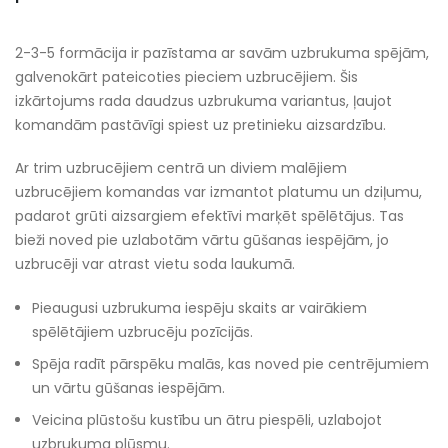
2-3-5 formācija ir pazīstama ar savām uzbrukuma spējām,
galvenokārt pateicoties pieciem uzbrucējiem. Šis
izkārtojums rada daudzus uzbrukuma variantus, ļaujot
komandām pastāvīgi spiest uz pretinieku aizsardzību.
Ar trim uzbrucējiem centrā un diviem malējiem
uzbrucējiem komandas var izmantot platumu un dziļumu,
padarot grūti aizsargiem efektīvi marķēt spēlētājus. Tas
bieži noved pie uzlabotām vārtu gūšanas iespējām, jo
uzbrucēji var atrast vietu soda laukumā.
Pieaugusi uzbrukuma iespēju skaits ar vairākiem
spēlētājiem uzbrucēju pozīcijās.
Spēja radīt pārspēku malās, kas noved pie centrējumiem
un vārtu gūšanas iespējām.
Veicina plūstošu kustību un ātru piespēli, uzlabojot
uzbrukuma plūsmu.