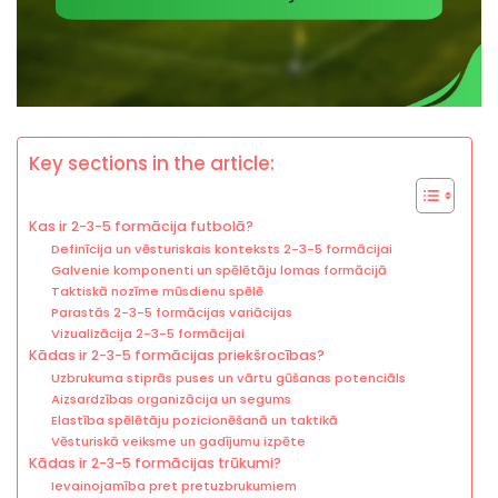
Key sections in the article:
Kas ir 2-3-5 formācija futbolā?
Definīcija un vēsturiskais konteksts 2-3-5 formācijai
Galvenie komponenti un spēlētāju lomas formācijā
Taktiskā nozīme mūsdienu spēlē
Parastās 2-3-5 formācijas variācijas
Vizualizācija 2-3-5 formācijai
Kādas ir 2-3-5 formācijas priekšrocības?
Uzbrukuma stiprās puses un vārtu gūšanas potenciāls
Aizsardzības organizācija un segums
Elastība spēlētāju pozicionēšanā un taktikā
Vēsturiskā veiksme un gadījumu izpēte
Kādas ir 2-3-5 formācijas trūkumi?
Ievainojamība pret pretuzbrukumiem