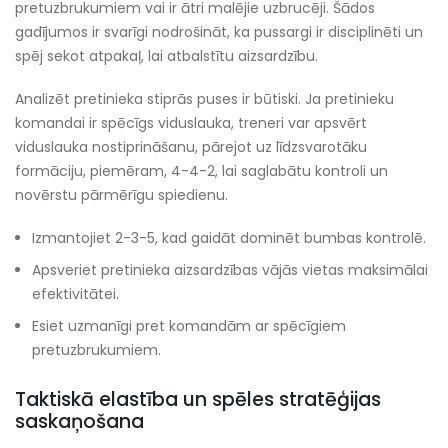
pretuzbrukumiem vai ir ātri malējie uzbrucēji. Šādos
gadījumos ir svarīgi nodrošināt, ka pussargi ir disciplinēti un
spēj sekot atpakaļ, lai atbalstītu aizsardzību.
Analizēt pretinieka stiprās puses ir būtiski. Ja pretinieku
komandai ir spēcīgs viduslauka, treneri var apsvērt
viduslauka nostiprināšanu, pārejot uz līdzsvarotāku
formāciju, piemēram, 4-4-2, lai saglabātu kontroli un
novērstu pārmērīgu spiedienu.
Izmantojiet 2-3-5, kad gaidāt dominēt bumbas kontrolē.
Apsveriet pretinieka aizsardzības vājās vietas maksimālai
efektivitātei.
Esiet uzmanīgi pret komandām ar spēcīgiem
pretuzbrukumiem.
Taktiskā elastība un spēles stratēģijas
saskaņošana