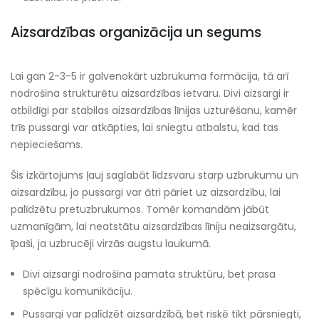
Aizsardzības organizācija un segums
Lai gan 2-3-5 ir galvenokārt uzbrukuma formācija, tā arī
nodrošina strukturētu aizsardzības ietvaru. Divi aizsargi ir
atbildīgi par stabilas aizsardzības līnijas uzturēšanu, kamēr
trīs pussargi var atkāpties, lai sniegtu atbalstu, kad tas
nepieciešams.
Šis izkārtojums ļauj saglabāt līdzsvaru starp uzbrukumu un
aizsardzību, jo pussargi var ātri pāriet uz aizsardzību, lai
palīdzētu pretuzbrukumos. Tomēr komandām jābūt
uzmanīgām, lai neatstātu aizsardzības līniju neaizsargātu,
īpaši, ja uzbrucēji virzās augstu laukumā.
Divi aizsargi nodrošina pamata struktūru, bet prasa
spēcīgu komunikāciju.
Pussargi var palīdzēt aizsardzībā, bet riskē tikt pārsniegti,