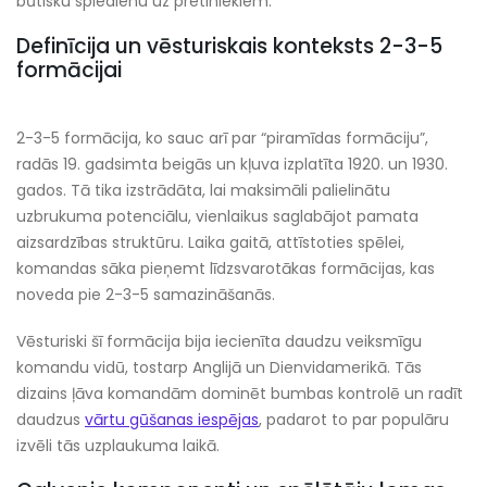
būtisku spiedienu uz pretiniekiem.
Definīcija un vēsturiskais konteksts 2-3-5
formācijai
2-3-5 formācija, ko sauc arī par “piramīdas formāciju”,
radās 19. gadsimta beigās un kļuva izplatīta 1920. un 1930.
gados. Tā tika izstrādāta, lai maksimāli palielinātu
uzbrukuma potenciālu, vienlaikus saglabājot pamata
aizsardzības struktūru. Laika gaitā, attīstoties spēlei,
komandas sāka pieņemt līdzsvarotākas formācijas, kas
noveda pie 2-3-5 samazināšanās.
Vēsturiski šī formācija bija iecienīta daudzu veiksmīgu
komandu vidū, tostarp Anglijā un Dienvidamerikā. Tās
dizains ļāva komandām dominēt bumbas kontrolē un radīt
daudzus
vārtu gūšanas iespējas
, padarot to par populāru
izvēli tās uzplaukuma laikā.