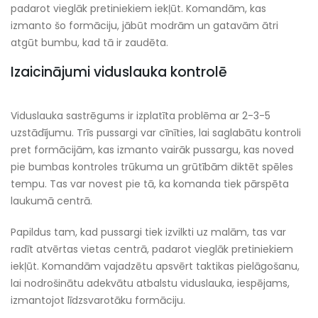
padarot vieglāk pretiniekiem iekļūt. Komandām, kas
izmanto šo formāciju, jābūt modrām un gatavām ātri
atgūt bumbu, kad tā ir zaudēta.
Izaicinājumi viduslauka kontrolē
Viduslauka sastrēgums ir izplatīta problēma ar 2-3-5
uzstādījumu. Trīs pussargi var cīnīties, lai saglabātu kontroli
pret formācijām, kas izmanto vairāk pussargu, kas noved
pie bumbas kontroles trūkuma un grūtībām diktēt spēles
tempu. Tas var novest pie tā, ka komanda tiek pārspēta
laukumā centrā.
Papildus tam, kad pussargi tiek izvilkti uz malām, tas var
radīt atvērtas vietas centrā, padarot vieglāk pretiniekiem
iekļūt. Komandām vajadzētu apsvērt taktikas pielāgošanu,
lai nodrošinātu adekvātu atbalstu viduslauka, iespējams,
izmantojot līdzsvarotāku formāciju.