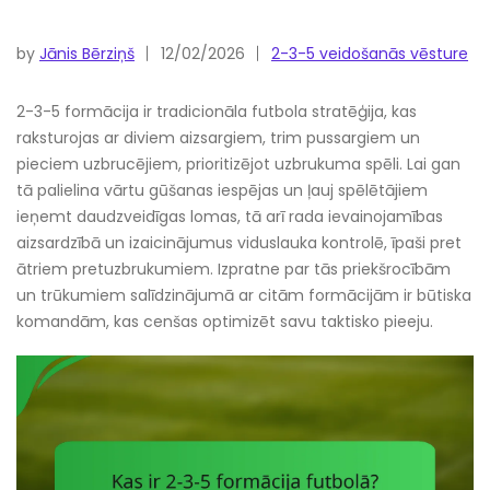
by
Jānis Bērziņš
12/02/2026
2-3-5 veidošanās vēsture
2-3-5 formācija ir tradicionāla futbola stratēģija, kas
raksturojas ar diviem aizsargiem, trim pussargiem un
pieciem uzbrucējiem, prioritizējot uzbrukuma spēli. Lai gan
tā palielina vārtu gūšanas iespējas un ļauj spēlētājiem
ieņemt daudzveidīgas lomas, tā arī rada ievainojamības
aizsardzībā un izaicinājumus viduslauka kontrolē, īpaši pret
ātriem pretuzbrukumiem. Izpratne par tās priekšrocībām
un trūkumiem salīdzinājumā ar citām formācijām ir būtiska
komandām, kas cenšas optimizēt savu taktisko pieeju.