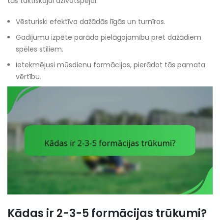
tās taktiskajai dzīvotspējai.
Vēsturiski efektīva dažādās līgās un turnīros.
Gadījumu izpēte parāda pielāgojamību pret dažādiem
spēles stiliem.
Ietekmējusi mūsdienu formācijas, pierādot tās pamata
vērtību.
Kādas ir 2-3-5 formācijas trūkumi?