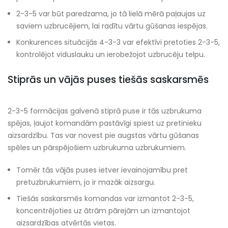
2-3-5 var būt paredzama, jo tā lielā mērā paļaujas uz
saviem uzbrucējiem, lai radītu vārtu gūšanas iespējas.
Konkurences situācijās 4-3-3 var efektīvi pretoties 2-3-5,
kontrolējot viduslauku un ierobežojot uzbrucēju telpu.
Stiprās un vājās puses tiešās saskarsmēs
2-3-5 formācijas galvenā stiprā puse ir tās uzbrukuma
spējas, ļaujot komandām pastāvīgi spiest uz pretinieku
aizsardzību. Tas var novest pie augstas vārtu gūšanas
spēles un pārspējošiem uzbrukuma uzbrukumiem.
Tomēr tās vājās puses ietver ievainojamību pret
pretuzbrukumiem, jo ir mazāk aizsargu.
Tiešās saskarsmēs komandas var izmantot 2-3-5,
koncentrējoties uz ātrām pārejām un izmantojot
aizsardzības atvērtās vietas.