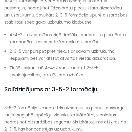
4-4-2 formācija ietver četrus aizsargus un četrus
pussargus, nodrošinot līdzsvarotu pieeju starp aizsardzību
un uzbrukumu. Savukārt 2-3-5 formācija upurē aizsardzības
stabilitāti spēcīgākai uzbrukuma klātbūtnei.
4-4-2 ir aizsardzības ziņā drošāka, padarot to piemērotu
komandām, kas prioritizē stabilu aizsardzību.
2-3-5 var pārspēt pretiniekus ar savām uzbrukuma
iespējām, bet var atstāt atvērtas vietas aizsardzībā.
Tiešā saskarsmē 4-4-2 var izmantot 2-3-5
ievainojamības, efektīvi pretuzbrūkot.
Salīdzinājums ar 3-5-2 formāciju
3-5-2 formācija izmanto trīs aizsargus un piecus pussargus,
ļaujot saglabāt spēcīgu viduslauka klātbūtni, vienlaikus
nodrošinot aizsardzības segumu. Šis izkārtojums atšķiras no
2-3-5, kas koncentrējas uz uzbrukumu.