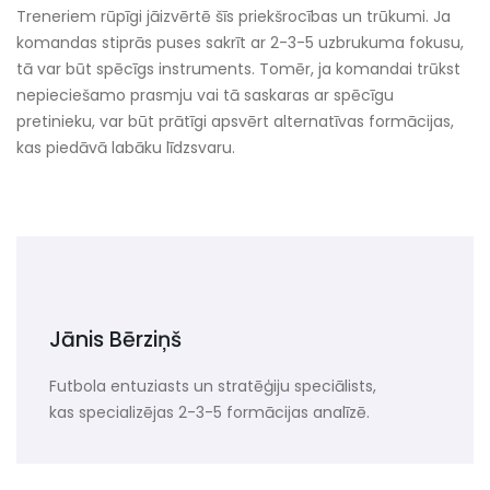
Treneriem rūpīgi jāizvērtē šīs priekšrocības un trūkumi. Ja
komandas stiprās puses sakrīt ar 2-3-5 uzbrukuma fokusu,
tā var būt spēcīgs instruments. Tomēr, ja komandai trūkst
nepieciešamo prasmju vai tā saskaras ar spēcīgu
pretinieku, var būt prātīgi apsvērt alternatīvas formācijas,
kas piedāvā labāku līdzsvaru.
Jānis Bērziņš
Futbola entuziasts un stratēģiju speciālists,
kas specializējas 2-3-5 formācijas analīzē.