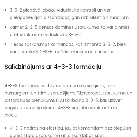
3-5-2 piedāvā labāku viduslauka kontroli un var
pielāgoties gan aizsardzības, gan uzbrukuma situācijām.
Kamēr 2-3-5 cenšas dominēt uzbrukumā, tā var cīnīties
pret strukturēto viduslauku 3-5-2.
Tiešās saskarsmēs komandas, kas izmanto 3-5-2, bieži
var neitralizēt 2-3-5 radītās uzbrukuma briesmas.
Salīdzinājums ar 4-3-3 formāciju
4-3-3 formācija sastāv no četriem aizsargiem, trim
pussargiem un trim uzbrucējiem, līdzsvarojot uzbrukuma un
aizsardzības pienākumus. Atšķirībā no 2-3-5, kas uzsver
augstu uzbrucēju skaitu, 4-3-3 saglabā strukturētāku
pieeju.
4-3-3 nodrošina elastību, ļaujot komandām bez piepūles
pāriet starp uzbrukuma un aizsardzības spēli.