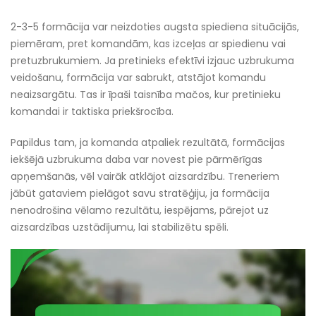
2-3-5 formācija var neizdoties augsta spiediena situācijās,
piemēram, pret komandām, kas izceļas ar spiedienu vai
pretuzbrukumiem. Ja pretinieks efektīvi izjauc uzbrukuma
veidošanu, formācija var sabrukt, atstājot komandu
neaizsargātu. Tas ir īpaši taisnība mačos, kur pretinieku
komandai ir taktiska priekšrocība.
Papildus tam, ja komanda atpaliek rezultātā, formācijas
iekšējā uzbrukuma daba var novest pie pārmērīgas
apņemšanās, vēl vairāk atklājot aizsardzību. Treneriem
jābūt gataviem pielāgot savu stratēģiju, ja formācija
nenodrošina vēlamo rezultātu, iespējams, pārejot uz
aizsardzības uzstādījumu, lai stabilizētu spēli.