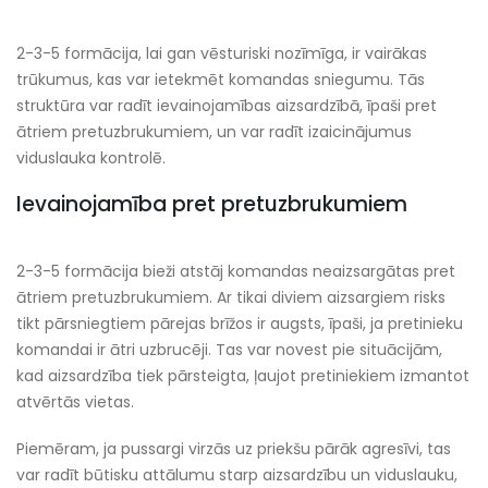
2-3-5 formācija, lai gan vēsturiski nozīmīga, ir vairākas
trūkumus, kas var ietekmēt komandas sniegumu. Tās
struktūra var radīt ievainojamības aizsardzībā, īpaši pret
ātriem pretuzbrukumiem, un var radīt izaicinājumus
viduslauka kontrolē.
Ievainojamība pret pretuzbrukumiem
2-3-5 formācija bieži atstāj komandas neaizsargātas pret
ātriem pretuzbrukumiem. Ar tikai diviem aizsargiem risks
tikt pārsniegtiem pārejas brīžos ir augsts, īpaši, ja pretinieku
komandai ir ātri uzbrucēji. Tas var novest pie situācijām,
kad aizsardzība tiek pārsteigta, ļaujot pretiniekiem izmantot
atvērtās vietas.
Piemēram, ja pussargi virzās uz priekšu pārāk agresīvi, tas
var radīt būtisku attālumu starp aizsardzību un viduslauku,