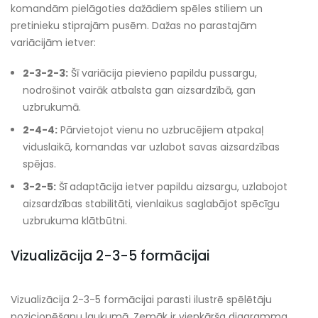
komandām pielāgoties dažādiem spēles stiliem un
pretinieku stiprajām pusēm. Dažas no parastajām
variācijām ietver:
2-3-2-3:
Šī variācija pievieno papildu pussargu,
nodrošinot vairāk atbalsta gan aizsardzībā, gan
uzbrukumā.
2-4-4:
Pārvietojot vienu no uzbrucējiem atpakaļ
viduslaikā, komandas var uzlabot savas aizsardzības
spējas.
3-2-5:
Šī adaptācija ietver papildu aizsargu, uzlabojot
aizsardzības stabilitāti, vienlaikus saglabājot spēcīgu
uzbrukuma klātbūtni.
Vizualizācija 2-3-5 formācijai
Vizualizācija 2-3-5 formācijai parasti ilustrē spēlētāju
pozicionēšanu laukumā. Zemāk ir vienkārša diagramma,