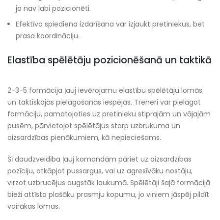
ja nav labi pozicionēti.
Efektīva spiediena izdarīšana var izjaukt pretiniekus, bet
prasa koordināciju.
Elastība spēlētāju pozicionēšanā un taktikā
2-3-5 formācija ļauj ievērojamu elastību spēlētāju lomās
un taktiskajās pielāgošanās iespējās. Treneri var pielāgot
formāciju, pamatojoties uz pretinieku stiprajām un vājajām
pusēm, pārvietojot spēlētājus starp uzbrukuma un
aizsardzības pienākumiem, kā nepieciešams.
Šī daudzveidība ļauj komandām pāriet uz aizsardzības
pozīciju, atkāpjot pussargus, vai uz agresīvāku nostāju,
virzot uzbrucējus augstāk laukumā. Spēlētāji šajā formācijā
bieži attīsta plašāku prasmju kopumu, jo viņiem jāspēj pildīt
vairākas lomas.