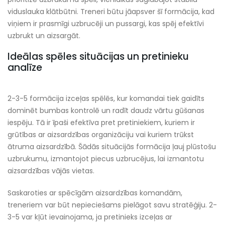
viduslauka klātbūtni. Treneri būtu jāapsver šī formācija, kad
viņiem ir prasmīgi uzbrucēji un pussargi, kas spēj efektīvi
uzbrukt un aizsargāt.
Ideālas spēles situācijas un pretinieku
analīze
2-3-5 formācija izceļas spēlēs, kur komandai tiek gaidīts
dominēt bumbas kontrolē un radīt daudz vārtu gūšanas
iespēju. Tā ir īpaši efektīva pret pretiniekiem, kuriem ir
grūtības ar aizsardzības organizāciju vai kuriem trūkst
ātruma aizsardzībā. Šādās situācijās formācija ļauj plūstošu
uzbrukumu, izmantojot piecus uzbrucējus, lai izmantotu
aizsardzības vājās vietas.
Saskaroties ar spēcīgām aizsardzības komandām,
treneriem var būt nepieciešams pielāgot savu stratēģiju. 2-
3-5 var kļūt ievainojama, ja pretinieks izceļas ar