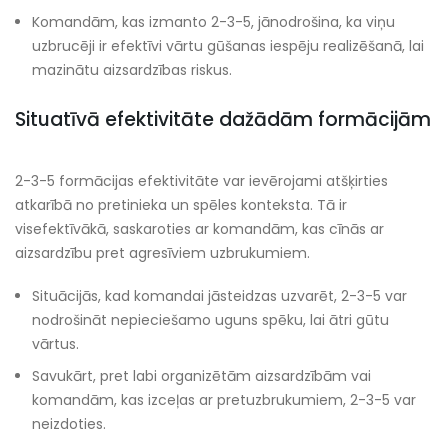
Komandām, kas izmanto 2-3-5, jānodrošina, ka viņu
uzbrucēji ir efektīvi vārtu gūšanas iespēju realizēšanā, lai
mazinātu aizsardzības riskus.
Situatīvā efektivitāte dažādām formācijām
2-3-5 formācijas efektivitāte var ievērojami atšķirties
atkarībā no pretinieka un spēles konteksta. Tā ir
visefektīvākā, saskaroties ar komandām, kas cīnās ar
aizsardzību pret agresīviem uzbrukumiem.
Situācijās, kad komandai jāsteidzas uzvarēt, 2-3-5 var
nodrošināt nepieciešamo uguns spēku, lai ātri gūtu
vārtus.
Savukārt, pret labi organizētām aizsardzībām vai
komandām, kas izceļas ar pretuzbrukumiem, 2-3-5 var
neizdoties.