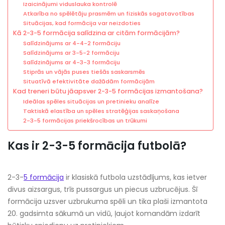
Izaicinājumi viduslauka kontrolē
Atkarība no spēlētāju prasmēm un fiziskās sagatavotības
Situācijas, kad formācija var neizdoties
Kā 2-3-5 formācija salīdzina ar citām formācijām?
Salīdzinājums ar 4-4-2 formāciju
Salīdzinājums ar 3-5-2 formāciju
Salīdzinājums ar 4-3-3 formāciju
Stiprās un vājās puses tiešās saskarsmēs
Situatīvā efektivitāte dažādām formācijām
Kad treneri būtu jāapsver 2-3-5 formācijas izmantošana?
Ideālas spēles situācijas un pretinieku analīze
Taktiskā elastība un spēles stratēģijas saskaņošana
2-3-5 formācijas priekšrocības un trūkumi
Kas ir 2-3-5 formācija futbolā?
2-3-
5 formācija
ir klasiskā futbola uzstādījums, kas ietver
divus aizsargus, trīs pussargus un piecus uzbrucējus. Šī
formācija uzsver uzbrukuma spēli un tika plaši izmantota
20. gadsimta sākumā un vidū, ļaujot komandām izdarīt