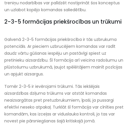
treniņu nodarbības var palīdzēt nostiprināt šos konceptus
un uzlabot kopējo komandas saliedētību.
2-3-5 formācijas priekšrocības un trūkumi
Galvenā 2-3-5 formācijas priekšrocība ir tās uzbrukuma
potenciāls. Ar pieciem uzbrucējiem komandas var radīt
daudz vārtu gūšanas iespēju un pastāvīgi spiest uz
pretinieku aizsardzību. Šī formācija arī veicina radošumu un
plūstošumu uzbrukumā, ļaujot spēlētājiem mainīt pozīcijas
un apjukt aizsargus.
Tomēr 2-3-5 ir ievērojami trūkumi. Tās iekšējais
aizsardzības dziļuma trūkums var atstāt komandas
neaizsargātas pret pretuzbrukumiem, īpaši, ja pussargi
efektīvi neseko atpakaļ. Turklāt šī formācija var cīnīties pret
komandām, kas izceļas ar viduslauka kontroli, jo tas var
novest pie pārsniegšanas šajā kritiskajā jomā.