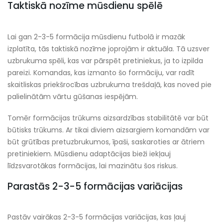
Taktiskā nozīme mūsdienu spēlē
Lai gan 2-3-5 formācija mūsdienu futbolā ir mazāk
izplatīta, tās taktiskā nozīme joprojām ir aktuāla. Tā uzsver
uzbrukuma spēli, kas var pārspēt pretiniekus, ja to izpilda
pareizi. Komandas, kas izmanto šo formāciju, var radīt
skaitliskas priekšrocības uzbrukuma trešdaļā, kas noved pie
palielinātām vārtu gūšanas iespējām.
Tomēr formācijas trūkums aizsardzības stabilitātē var būt
būtisks trūkums. Ar tikai diviem aizsargiem komandām var
būt grūtības pretuzbrukumos, īpaši, saskaroties ar ātriem
pretiniekiem. Mūsdienu adaptācijas bieži iekļauj
līdzsvarotākas formācijas, lai mazinātu šos riskus.
Parastās 2-3-5 formācijas variācijas
Pastāv vairākas 2-3-5 formācijas variācijas, kas ļauj