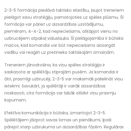
2-3-5 formācija piedāvā taktisko elastību, ļaujot treneriem
pielāgot savu stratēģiju, pamatojoties uz spēles plūsmu. Šī
formācija var pāriet uz aizsardzības uzstādījumu,
piemēram, 4-4-2, kad nepieciešams, atkāpjot vienu no
uzbrucējiem atpakaļ viduslauka. Šī pielāgojamība ir būtiska
mačos, kad komandai var būt nepieciešams aizsargāt
vadību vai reaģēt uz pretinieka taktiskajām izmaiņām.
Treneriem jānodrošina, ka viņu spēles stratēģija ir
saskaņota ar spēlētāju stiprajām pusēm. Ja komandai ir
ātri, prasmīgi uzbrucēji, 2-3-5 var maksimāli palielināt viņu
ietekmi. Savukārt, ja spēlētāji ir vairāk aizsardzības
noskaņoti, cita formācija var labāk atbilst viņu prasmju
kopumam.
Efektīva komunikācija ir būtiska, izmantojot 2-3-5.
Spēlētājiem jāizprot savas lomas un pienākumi, īpaši
pārejot starp uzbrukuma un aizsardzības fāzēm. Regulāras