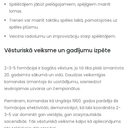
Spēlētājiem jābūt pielāgojamiem, spējīgiem mainīt
lomas.
Treneri var mainīt taktiku spēles laikā, pamatojoties uz
spēles plūsmu.
Veicina radošumu un improvizāciju starp spēlētājiem.
Vēsturiskā veiksme un gadījumu izpēte
2-3-5 formācijai ir bagāta vēsture, jo tā tika plaši izmantota
20. gadsimta sākumā un vidū. Daudzas veiksmīgas
komandas izmantoja šo uzstādījumu, sasniedzot
ievērojamas uzvaras un čempionātus.
Piemēram, komandas kā Ungārija 1950. gados parādīja šīs
formācijas efektivitāti, demonstrējot, kā labi koordinēta 2-
3-5 var dominēt gan vietējās, gan starptautiskās
sacensībās. Tās vēsturiskā veiksme kalpo kā apliecinājums