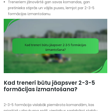
Treneriem jānovērtē gan savas komandas, gan
pretinieka stiprās un vājās puses, lemjot par 2-3-5
formācijas izmantošanu.
Kad treneri būtu jāapsver 2-3-5
formācijas izmantošana?
2-3-5 formācija vislabāk piemērota komandām, kas
prioritizē uzbrukuma spēli, vienlaikus saglabājot stabilu