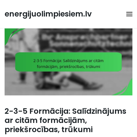
Skip
to
energijuolimpiesiem.lv
content
2-3-5 Formācija: Salīdzinājums
ar citām formācijām,
priekšrocības, trūkumi