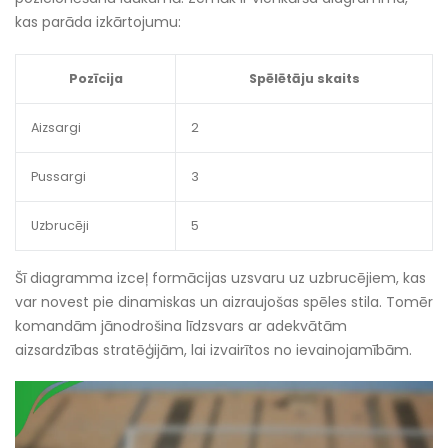
kas parāda izkārtojumu:
Pozīcija
Spēlētāju skaits
Aizsargi
2
Pussargi
3
Uzbrucēji
5
Šī diagramma izceļ formācijas uzsvaru uz uzbrucējiem, kas
var novest pie dinamiskas un aizraujošas spēles stila. Tomēr
komandām jānodrošina līdzsvars ar adekvātām
aizsardzības stratēģijām, lai izvairītos no ievainojamībām.