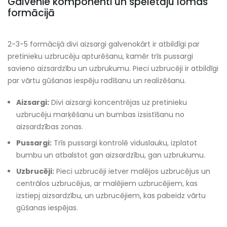
Galvenie komponenti un spēlētāju lomas
formācijā
2-3-5 formācijā divi aizsargi galvenokārt ir atbildīgi par
pretinieku uzbrucēju apturēšanu, kamēr trīs pussargi
savieno aizsardzību un uzbrukumu. Pieci uzbrucēji ir atbildīgi
par vārtu gūšanas iespēju radīšanu un realizēšanu.
Aizsargi:
Divi aizsargi koncentrējas uz pretinieku
uzbrucēju marķēšanu un bumbas izsistīšanu no
aizsardzības zonas.
Pussargi:
Trīs pussargi kontrolē viduslauku, izplatot
bumbu un atbalstot gan aizsardzību, gan uzbrukumu.
Uzbrucēji:
Pieci uzbrucēji ietver malējos uzbrucējus un
centrālos uzbrucējus, ar malējiem uzbrucējiem, kas
izstiepj aizsardzību, un uzbrucējiem, kas pabeidz vārtu
gūšanas iespējas.