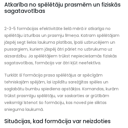
Atkarība no spēlētāju prasmēm un fiziskās
sagatavotības
2-3-5 formācijas efektivitāte lielā mērā ir atkarīga no
spēlētāju izturības un prasmju līmeņa. Katram spēlētājam
jāspēj segt lielas laukuma platības, īpaši uzbrucējiem un
pussargiem, kuriem jāspēj ātri pāriet no uzbrukuma uz
aizsardzību. Ja spēlētājiem trūkst nepieciešamās fiziskās
sagatavotības, formācija var ātri kļūt neefektīva.
Turklāt šī formācija prasa spēlētājus ar spēcīgām
tehniskajām spējām, lai izpildītu sarežģītas spēles un
saglabātu bumbu spiediena apstākļos. Komandas, kurām
trūkst prasmīgu spēlētāju, var saskarties ar grūtībām
veiksmīgi īstenot šo formāciju, kas noved pie sliktas
snieguma laukumā.
Situācijas, kad formācija var neizdoties