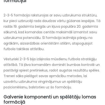
formācijai
2-3-5 formācija raksturojas ar savu uzbrukuma struktūru,
kur pieci uzbrucēji rada daudzas vārtu gūšanas iespējas. Tā
radās 19. gadsimta beigās un kļuva populāra 20. gadsimta
sākumā, kad komandas centās maksimāli izmantot savu
uzbrukuma potenciālu. Šī formācija iezīmēja pāreju no
agrākām, aizsardzības orientētām stilām, atspoguļojot
futbola taktikas attīstību.
Vēsturiski 2-3-5 bija izšķiroša mūsdienu futbola stratēģiju
attīstībā. Tā ļāva komandām dominēt bumbas kontrolē un
pastāvīgi spiest pretiniekus, radot augstas rezultātu spēles.
Treneri sāka pielāgot savas apmācību metodes, lai
uzsvērtu uzbrukuma vingrinājumus un spēlētāju
pozicionēšanu, balstoties uz šo formāciju.
Galvenie komponenti un spēlētāju lomas
formācijā