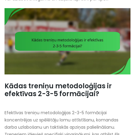
Kādas treniņu metodoloģijas ir
efektīvas 2-3-5 formācijai?
Efektīvas treniņu metodoloģijas 2-3-5 formācijai
koncentrējas uz spēlētāju lomu attīstīšanu, komandas
darba uzlabošanu un taktiskās apziņas palielināšanu.
Treneriem jāievieš specifiski vingrinājumi, kas atbilst šīs