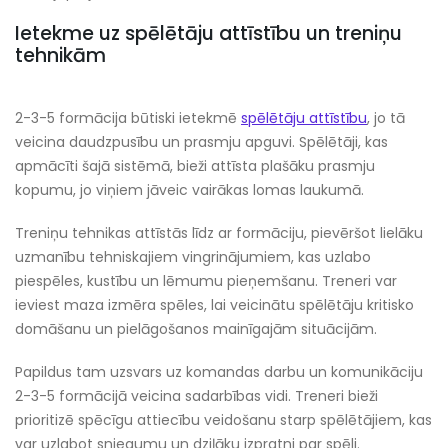
Ietekme uz spēlētāju attīstību un treniņu
tehnikām
2-3-5 formācija būtiski ietekmē
spēlētāju attīstību
, jo tā
veicina daudzpusību un prasmju apguvi. Spēlētāji, kas
apmācīti šajā sistēmā, bieži attīsta plašāku prasmju
kopumu, jo viņiem jāveic vairākas lomas laukumā.
Treniņu tehnikas attīstās līdz ar formāciju, pievēršot lielāku
uzmanību tehniskajiem vingrinājumiem, kas uzlabo
piespēles, kustību un lēmumu pieņemšanu. Treneri var
ieviest maza izmēra spēles, lai veicinātu spēlētāju kritisko
domāšanu un pielāgošanos mainīgajām situācijām.
Papildus tam uzsvars uz komandas darbu un komunikāciju
2-3-5 formācijā veicina sadarbības vidi. Treneri bieži
prioritizē spēcīgu attiecību veidošanu starp spēlētājiem, kas
var uzlabot sniegumu un dziļāku izpratni par spēli.