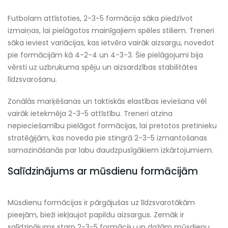
Futbolam attīstoties, 2-3-5 formācija sāka piedzīvot
izmaiņas, lai pielāgotos mainīgajiem spēles stiliem. Treneri
sāka ieviest variācijas, kas ietvēra vairāk aizsargu, novedot
pie formācijām kā 4-2-4 un 4-3-3. Šie pielāgojumi bija
vērsti uz uzbrukuma spēju un aizsardzības stabilitātes
līdzsvarošanu.
Zonālās marķēšanas un taktiskās elastības ieviešana vēl
vairāk ietekmēja 2-3-5 attīstību. Treneri atzina
nepieciešamību pielāgot formācijas, lai pretotos pretinieku
stratēģijām, kas noveda pie stingrā 2-3-5 izmantošanas
samazināšanās par labu daudzpusīgākiem izkārtojumiem.
Salīdzinājums ar mūsdienu formācijām
Mūsdienu formācijas ir pārgājušas uz līdzsvarotākām
pieejām, bieži iekļaujot papildu aizsargus. Zemāk ir
salīdzinājums starp 2-3-5 formāciju un dažām mūsdienu