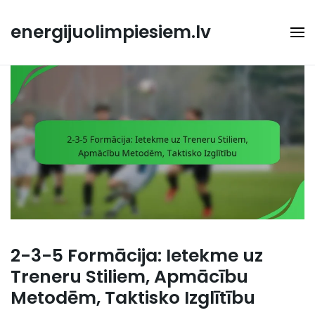
Skip
to
energijuolimpiesiem.lv
content
2-3-5 Formācija: Ietekme uz
Treneru Stiliem, Apmācību
Metodēm, Taktisko Izglītību