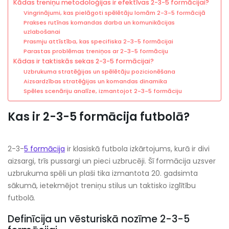
Kādas treniņu metodoloģijas ir efektīvas 2-3-5 formācijai?
Vingrinājumi, kas pielāgoti spēlētāju lomām 2-3-5 formācijā
Prakses rutīnas komandas darba un komunikācijas
uzlabošanai
Prasmju attīstība, kas specifiska 2-3-5 formācijai
Parastas problēmas treniņos ar 2-3-5 formāciju
Kādas ir taktiskās sekas 2-3-5 formācijai?
Uzbrukuma stratēģijas un spēlētāju pozicionēšana
Aizsardzības stratēģijas un komandas dinamika
Spēles scenāriju analīze, izmantojot 2-3-5 formāciju
Kas ir 2-3-5 formācija futbolā?
2-3-
5 formācija
ir klasiskā futbola izkārtojums, kurā ir divi
aizsargi, trīs pussargi un pieci uzbrucēji. Šī formācija uzsver
uzbrukuma spēli un plaši tika izmantota 20. gadsimta
sākumā, ietekmējot treniņu stilus un taktisko izglītību
futbolā.
Definīcija un vēsturiskā nozīme 2-3-5