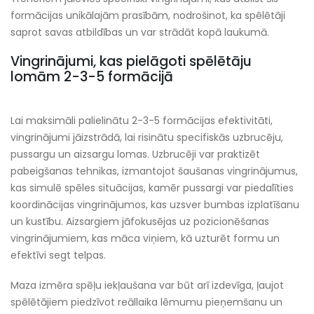
formācijas unikālajām prasībām, nodrošinot, ka spēlētāji
saprot savas atbildības un var strādāt kopā laukumā.
Vingrinājumi, kas pielāgoti spēlētāju
lomām 2-3-5 formācijā
Lai maksimāli palielinātu 2-3-5 formācijas efektivitāti,
vingrinājumi jāizstrādā, lai risinātu specifiskās uzbrucēju,
pussargu un aizsargu lomas. Uzbrucēji var praktizēt
pabeigšanas tehnikas, izmantojot šaušanas vingrinājumus,
kas simulē spēles situācijas, kamēr pussargi var piedalīties
koordinācijas vingrinājumos, kas uzsver bumbas izplatīšanu
un kustību. Aizsargiem jāfokusējas uz pozicionēšanas
vingrinājumiem, kas māca viņiem, kā uzturēt formu un
efektīvi segt telpas.
Maza izmēra spēļu iekļaušana var būt arī izdevīga, ļaujot
spēlētājiem piedzīvot reāllaika lēmumu pieņemšanu un