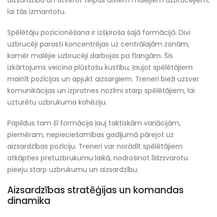
aizsardzību un atverot telpas diviem malējiem uzbrucējiem,
lai tās izmantotu.
Spēlētāju pozicionēšana ir izšķiroša šajā formācijā. Divi
uzbrucēji parasti koncentrējas uz centrālajām zonām,
kamēr malējie uzbrucēji darbojas pa flangām. Šis
izkārtojums veicina plūstošu kustību, ļaujot spēlētājiem
mainīt pozīcijas un apjukt aizsargiem. Treneri bieži uzsver
komunikācijas un izpratnes nozīmi starp spēlētājiem, lai
uzturētu uzbrukuma kohēziju.
Papildus tam šī formācija ļauj taktiskām variācijām,
piemēram, nepieciešamības gadījumā pārejot uz
aizsardzības pozīciju. Treneri var norādīt spēlētājiem
atkāpties pretuzbrukumu laikā, nodrošinot līdzsvarotu
pieeju starp uzbrukumu un aizsardzību.
Aizsardzības stratēģijas un komandas
dinamika