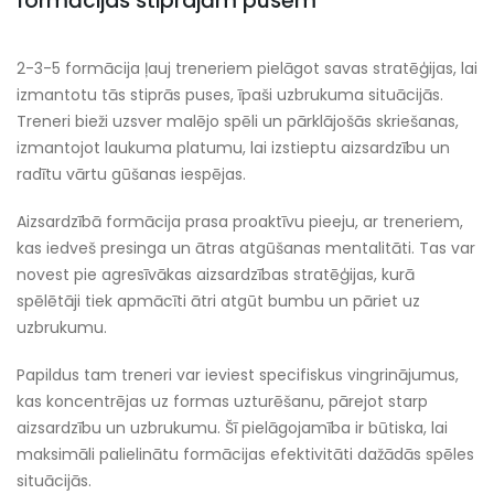
formācijas stiprajām pusēm
2-3-5 formācija ļauj treneriem pielāgot savas stratēģijas, lai
izmantotu tās stiprās puses, īpaši uzbrukuma situācijās.
Treneri bieži uzsver malējo spēli un pārklājošās skriešanas,
izmantojot laukuma platumu, lai izstieptu aizsardzību un
radītu vārtu gūšanas iespējas.
Aizsardzībā formācija prasa proaktīvu pieeju, ar treneriem,
kas iedveš presinga un ātras atgūšanas mentalitāti. Tas var
novest pie agresīvākas aizsardzības stratēģijas, kurā
spēlētāji tiek apmācīti ātri atgūt bumbu un pāriet uz
uzbrukumu.
Papildus tam treneri var ieviest specifiskus vingrinājumus,
kas koncentrējas uz formas uzturēšanu, pārejot starp
aizsardzību un uzbrukumu. Šī pielāgojamība ir būtiska, lai
maksimāli palielinātu formācijas efektivitāti dažādās spēles
situācijās.