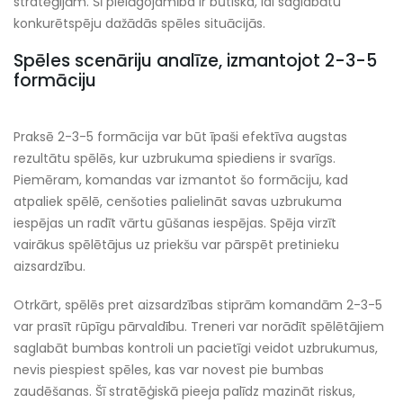
stratēģijām. Šī pielāgojamība ir būtiska, lai saglabātu
konkurētspēju dažādās spēles situācijās.
Spēles scenāriju analīze, izmantojot 2-3-5
formāciju
Praksē 2-3-5 formācija var būt īpaši efektīva augstas
rezultātu spēlēs, kur uzbrukuma spiediens ir svarīgs.
Piemēram, komandas var izmantot šo formāciju, kad
atpaliek spēlē, cenšoties palielināt savas uzbrukuma
iespējas un radīt vārtu gūšanas iespējas. Spēja virzīt
vairākus spēlētājus uz priekšu var pārspēt pretinieku
aizsardzību.
Otrkārt, spēlēs pret aizsardzības stiprām komandām 2-3-5
var prasīt rūpīgu pārvaldību. Treneri var norādīt spēlētājiem
saglabāt bumbas kontroli un pacietīgi veidot uzbrukumus,
nevis piespiest spēles, kas var novest pie bumbas
zaudēšanas. Šī stratēģiskā pieeja palīdz mazināt riskus,