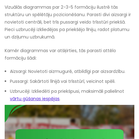
Vizuālās diagrammas par 2-3-5 formāciju ilustrē tās
struktūru un spēlētāju pozicionēšanu. Parasti divi aizsargi ir
novietoti centrāli, bet trīs pussargi veido trīsstūri priekšā.
Pieci uzbrucēji izkliedējas pa priekšējo līniju, radot platumu
un dziļumu uzbrukumā.
Kamēr diagrammas var atšķirties, tās parasti attēlo
formāciju šādi:
Aizsargi: Novietoti aizmugurē, atbildīgi par aizsardzību.
Pussargi: Sakārtoti līnijā vai trīsstūrī, veicinot spēli.
Uzbrucēji: Izkliedēti pa priekšpusi, maksimāli palielinot
vārtu gūšanas iespējas
.