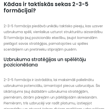
Kādas ir taktiskās sekas 2-3-5
formācijai?
2-3-5 formācija piedāvā unikālu taktisko pieeju, kas uzsver
uzbrukuma spēli, vienlaikus uzturot strukturētu aizsardzību.
Šī formācija ļauj pozicionālo elastību, ļaujot komandām
pielāgot savas stratēģijas, pamatojoties uz spēles
scenārijiem un pretinieku stiprajām pusēm.
Uzbrukuma stratēģijas un spēlētāju
pozicionēšana
2-3-5 formācija ir izstrādāta, lai maksimāli palielinātu
uzbrukuma potenciālu, izmantojot piecus uzbrucējus. Šis
izkārtojums ļauj dažādām uzbrukuma stratēģijām,
piemēram, ātrām pārejām un pārklājošām skriešanām.
Piemēram, trīs uzbrucēji var radīt platumu, izstiepjot