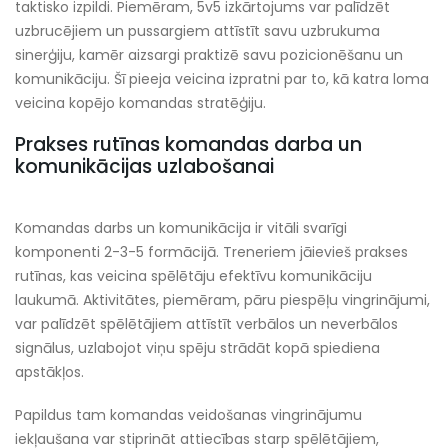
taktisko izpildi. Piemēram, 5v5 izkārtojums var palīdzēt
uzbrucējiem un pussargiem attīstīt savu uzbrukuma
sinerģiju, kamēr aizsargi praktizē savu pozicionēšanu un
komunikāciju. Šī pieeja veicina izpratni par to, kā katra loma
veicina kopējo komandas stratēģiju.
Prakses rutīnas komandas darba un
komunikācijas uzlabošanai
Komandas darbs un komunikācija ir vitāli svarīgi
komponenti 2-3-5 formācijā. Treneriem jāievieš prakses
rutīnas, kas veicina spēlētāju efektīvu komunikāciju
laukumā. Aktivitātes, piemēram, pāru piespēļu vingrinājumi,
var palīdzēt spēlētājiem attīstīt verbālos un neverbālos
signālus, uzlabojot viņu spēju strādāt kopā spiediena
apstākļos.
Papildus tam komandas veidošanas vingrinājumu
iekļaušana var stiprināt attiecības starp spēlētājiem,