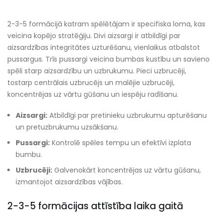
2-3-5 formācijā katram spēlētājam ir specifiska loma, kas
veicina kopējo stratēģiju. Divi aizsargi ir atbildīgi par
aizsardzības integritātes uzturēšanu, vienlaikus atbalstot
pussargus. Trīs pussargi veicina bumbas kustību un savieno
spēli starp aizsardzību un uzbrukumu. Pieci uzbrucēji,
tostarp centrālais uzbrucējs un malējie uzbrucēji,
koncentrējas uz vārtu gūšanu un iespēju radīšanu.
Aizsargi:
Atbildīgi par pretinieku uzbrukumu apturēšanu
un pretuzbrukumu uzsākšanu.
Pussargi:
Kontrolē spēles tempu un efektīvi izplata
bumbu.
Uzbrucēji:
Galvenokārt koncentrējas uz vārtu gūšanu,
izmantojot aizsardzības vājības.
2-3-5 formācijas attīstība laika gaitā