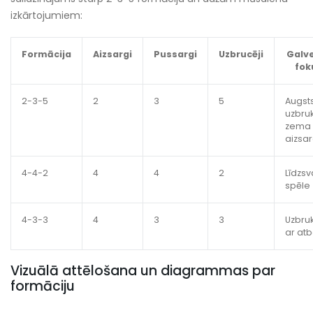
izkārtojumiem:
Formācija
Aizsargi
Pussargi
Uzbrucēji
Galv
fok
2-3-5
2
3
5
Augst
uzbru
zema
aizsa
4-4-2
4
4
2
Līdzsv
spēle
4-3-3
4
3
3
Uzbru
ar atb
Vizuālā attēlošana un diagrammas par
formāciju