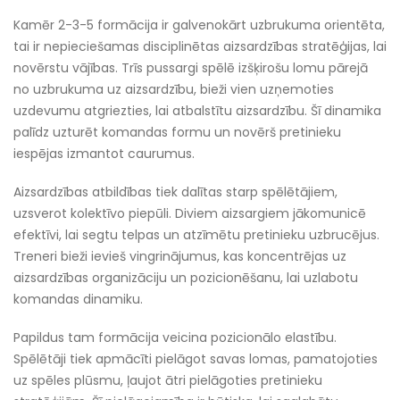
Kamēr 2-3-5 formācija ir galvenokārt uzbrukuma orientēta,
tai ir nepieciešamas disciplinētas aizsardzības stratēģijas, lai
novērstu vājības. Trīs pussargi spēlē izšķirošu lomu pārejā
no uzbrukuma uz aizsardzību, bieži vien uzņemoties
uzdevumu atgriezties, lai atbalstītu aizsardzību. Šī dinamika
palīdz uzturēt komandas formu un novērš pretinieku
iespējas izmantot caurumus.
Aizsardzības atbildības tiek dalītas starp spēlētājiem,
uzsverot kolektīvo piepūli. Diviem aizsargiem jākomunicē
efektīvi, lai segtu telpas un atzīmētu pretinieku uzbrucējus.
Treneri bieži ievieš vingrinājumus, kas koncentrējas uz
aizsardzības organizāciju un pozicionēšanu, lai uzlabotu
komandas dinamiku.
Papildus tam formācija veicina pozicionālo elastību.
Spēlētāji tiek apmācīti pielāgot savas lomas, pamatojoties
uz spēles plūsmu, ļaujot ātri pielāgoties pretinieku