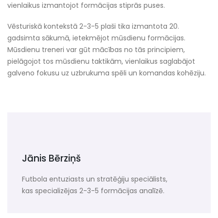
vienlaikus izmantojot formācijas stiprās puses.
Vēsturiskā kontekstā 2-3-5 plaši tika izmantota 20.
gadsimta sākumā, ietekmējot mūsdienu formācijas.
Mūsdienu treneri var gūt mācības no tās principiem,
pielāgojot tos mūsdienu taktikām, vienlaikus saglabājot
galveno fokusu uz uzbrukuma spēli un komandas kohēziju.
Jānis Bērziņš
Futbola entuziasts un stratēģiju speciālists,
kas specializējas 2-3-5 formācijas analīzē.