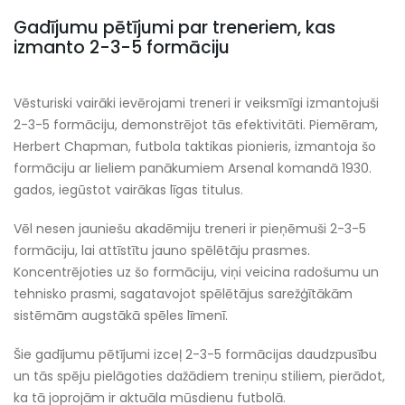
Gadījumu pētījumi par treneriem, kas
izmanto 2-3-5 formāciju
Vēsturiski vairāki ievērojami treneri ir veiksmīgi izmantojuši
2-3-5 formāciju, demonstrējot tās efektivitāti. Piemēram,
Herbert Chapman, futbola taktikas pionieris, izmantoja šo
formāciju ar lieliem panākumiem Arsenal komandā 1930.
gados, iegūstot vairākas līgas titulus.
Vēl nesen jauniešu akadēmiju treneri ir pieņēmuši 2-3-5
formāciju, lai attīstītu jauno spēlētāju prasmes.
Koncentrējoties uz šo formāciju, viņi veicina radošumu un
tehnisko prasmi, sagatavojot spēlētājus sarežģītākām
sistēmām augstākā spēles līmenī.
Šie gadījumu pētījumi izceļ 2-3-5 formācijas daudzpusību
un tās spēju pielāgoties dažādiem treniņu stiliem, pierādot,
ka tā joprojām ir aktuāla mūsdienu futbolā.