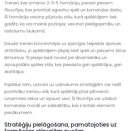
Treneri, kas izmanto 2-3-5 formāciju, parasti pieņem
filozofijas, kas prioritizē agresīvu spēli un komandas darbu.
Šī formācija veicina plūstošu stilu, kurā spēlētājiem tiek
gaidīts, ka viņi mainīs pozīcijas, veicinot pielāgojamību un
radošumu laukumā.
Daudzi treneri koncentrējas uz spēcīgas telpiskās apziņas
attīstīšanu, jo spēlētājiem jāspēj lasīt spēli un pieņemt ātrus
lēmumus. Šī pieeja bieži noved pie dinamiskāka un
aizraujošāka spēles stila, kas piesaista gan spēlētājus, gan
skatītājus.
Papildus tam, uzsvars uz uzbrukuma stratēģijām var radīt
pozitīvāku treniņu vidi, kurā spēlētāji jūtas pilnvaroti
uzņemties riskus un izpaust sevi. Šī filozofija var uzlabot
komandas morāli un saliedētību, kas ir kritiski elementi
panākumiem.
Stratēģiju pielāgošana, pamatojoties uz