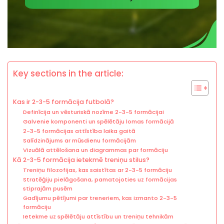
Key sections in the article:
Kas ir 2-3-5 formācija futbolā?
Definīcija un vēsturiskā nozīme 2-3-5 formācijai
Galvenie komponenti un spēlētāju lomas formācijā
2-3-5 formācijas attīstība laika gaitā
Salīdzinājums ar mūsdienu formācijām
Vizuālā attēlošana un diagrammas par formāciju
Kā 2-3-5 formācija ietekmē treniņu stilus?
Treniņu filozofijas, kas saistītas ar 2-3-5 formāciju
Stratēģiju pielāgošana, pamatojoties uz formācijas
stiprajām pusēm
Gadījumu pētījumi par treneriem, kas izmanto 2-3-5
formāciju
Ietekme uz spēlētāju attīstību un treniņu tehnikām