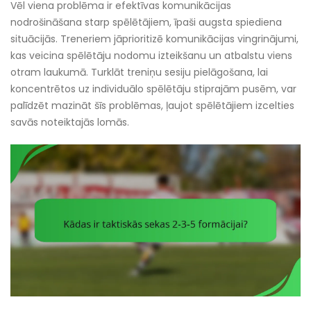
Vēl viena problēma ir efektīvas komunikācijas
nodrošināšana starp spēlētājiem, īpaši augsta spiediena
situācijās. Treneriem jāprioritizē komunikācijas vingrinājumi,
kas veicina spēlētāju nodomu izteikšanu un atbalstu viens
otram laukumā. Turklāt treniņu sesiju pielāgošana, lai
koncentrētos uz individuālo spēlētāju stiprajām pusēm, var
palīdzēt mazināt šīs problēmas, ļaujot spēlētājiem izcelties
savās noteiktajās lomās.