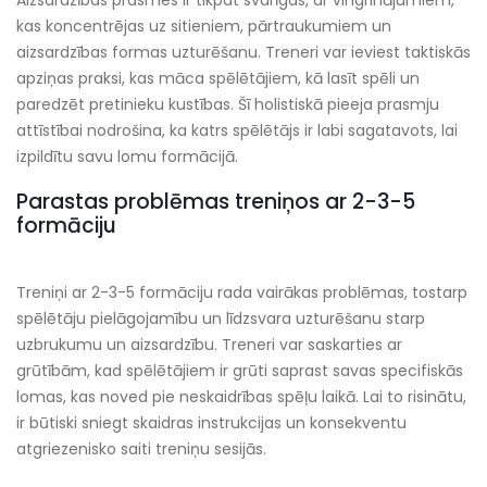
kas koncentrējas uz sitieniem, pārtraukumiem un
aizsardzības formas uzturēšanu. Treneri var ieviest taktiskās
apziņas praksi, kas māca spēlētājiem, kā lasīt spēli un
paredzēt pretinieku kustības. Šī holistiskā pieeja prasmju
attīstībai nodrošina, ka katrs spēlētājs ir labi sagatavots, lai
izpildītu savu lomu formācijā.
Parastas problēmas treniņos ar 2-3-5
formāciju
Treniņi ar 2-3-5 formāciju rada vairākas problēmas, tostarp
spēlētāju pielāgojamību un līdzsvara uzturēšanu starp
uzbrukumu un aizsardzību. Treneri var saskarties ar
grūtībām, kad spēlētājiem ir grūti saprast savas specifiskās
lomas, kas noved pie neskaidrības spēļu laikā. Lai to risinātu,
ir būtiski sniegt skaidras instrukcijas un konsekventu
atgriezenisko saiti treniņu sesijās.