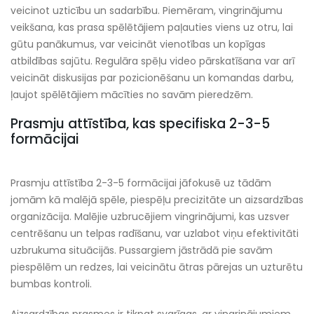
veicinot uzticību un sadarbību. Piemēram, vingrinājumu
veikšana, kas prasa spēlētājiem paļauties viens uz otru, lai
gūtu panākumus, var veicināt vienotības un kopīgas
atbildības sajūtu. Regulāra spēļu video pārskatīšana var arī
veicināt diskusijas par pozicionēšanu un komandas darbu,
ļaujot spēlētājiem mācīties no savām pieredzēm.
Prasmju attīstība, kas specifiska 2-3-5
formācijai
Prasmju attīstība 2-3-5 formācijai jāfokusē uz tādām
jomām kā malējā spēle, piespēļu precizitāte un aizsardzības
organizācija. Malējie uzbrucējiem vingrinājumi, kas uzsver
centrēšanu un telpas radīšanu, var uzlabot viņu efektivitāti
uzbrukuma situācijās. Pussargiem jāstrādā pie savām
piespēlēm un redzes, lai veicinātu ātras pārejas un uzturētu
bumbas kontroli.
Aizsardzības prasmes ir tikpat svarīgas, ar vingrinājumiem,