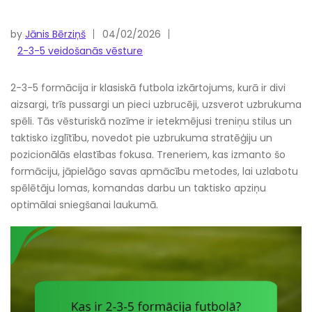
by
Jānis Bērziņš
04/02/2026
2-3-5 veidošanās vēsture
2-3-5 formācija ir klasiskā futbola izkārtojums, kurā ir divi
aizsargi, trīs pussargi un pieci uzbrucēji, uzsverot uzbrukuma
spēli. Tās vēsturiskā nozīme ir ietekmējusi treniņu stilus un
taktisko izglītību, novedot pie uzbrukuma stratēģiju un
pozicionālās elastības fokusa. Treneriem, kas izmanto šo
formāciju, jāpielāgo savas apmācību metodes, lai uzlabotu
spēlētāju lomas, komandas darbu un taktisko apziņu
optimālai sniegšanai laukumā.