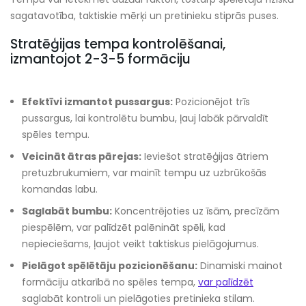
sagatavotība, taktiskie mērķi un pretinieku stiprās puses.
Stratēģijas tempa kontrolēšanai,
izmantojot 2-3-5 formāciju
Efektīvi izmantot pussargus:
Pozicionējot trīs
pussargus, lai kontrolētu bumbu, ļauj labāk pārvaldīt
spēles tempu.
Veicināt ātras pārejas:
Ieviešot stratēģijas ātriem
pretuzbrukumiem, var mainīt tempu uz uzbrūkošās
komandas labu.
Saglabāt bumbu:
Koncentrējoties uz īsām, precīzām
piespēlēm, var palīdzēt palēnināt spēli, kad
nepieciešams, ļaujot veikt taktiskus pielāgojumus.
Pielāgot spēlētāju pozicionēšanu:
Dinamiski mainot
formāciju atkarībā no spēles tempa,
var palīdzēt
saglabāt kontroli un pielāgoties pretinieka stilam.