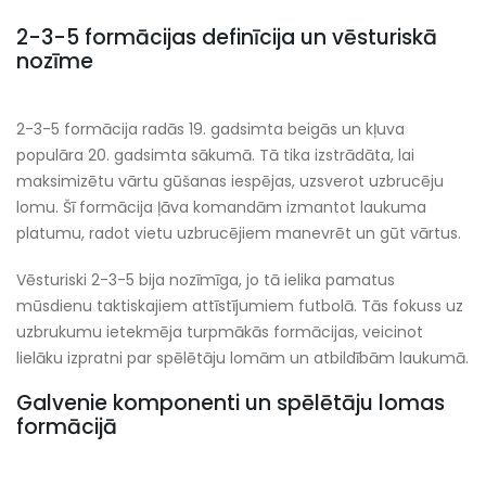
2-3-5 formācijas definīcija un vēsturiskā
nozīme
2-3-5 formācija radās 19. gadsimta beigās un kļuva
populāra 20. gadsimta sākumā. Tā tika izstrādāta, lai
maksimizētu vārtu gūšanas iespējas, uzsverot uzbrucēju
lomu. Šī formācija ļāva komandām izmantot laukuma
platumu, radot vietu uzbrucējiem manevrēt un gūt vārtus.
Vēsturiski 2-3-5 bija nozīmīga, jo tā ielika pamatus
mūsdienu taktiskajiem attīstījumiem futbolā. Tās fokuss uz
uzbrukumu ietekmēja turpmākās formācijas, veicinot
lielāku izpratni par spēlētāju lomām un atbildībām laukumā.
Galvenie komponenti un spēlētāju lomas
formācijā