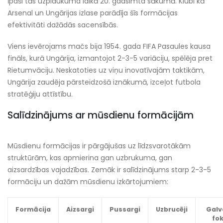
īpaši tās uzplaukuma laikā 20. gadsimta sākumā. Klubi kā
Arsenal un Ungārijas izlase parādīja šīs formācijas
efektivitāti dažādās sacensībās.
Viens ievērojams mačs bija 1954. gada FIFA Pasaules kausa
fināls, kurā Ungārija, izmantojot 2-3-5 variāciju, spēlēja pret
Rietumvāciju. Neskatoties uz viņu inovatīvajām taktikām,
Ungārija zaudēja pārsteidzošā iznākumā, izceļot futbola
stratēģiju attīstību.
Salīdzinājums ar mūsdienu formācijām
Mūsdienu formācijas ir pārgājušas uz līdzsvarotākām
struktūrām, kas apmierina gan uzbrukuma, gan
aizsardzības vajadzības. Zemāk ir salīdzinājums starp 2-3-5
formāciju un dažām mūsdienu izkārtojumiem:
Formācija
Aizsargi
Pussargi
Uzbrucēji
Galv
fo