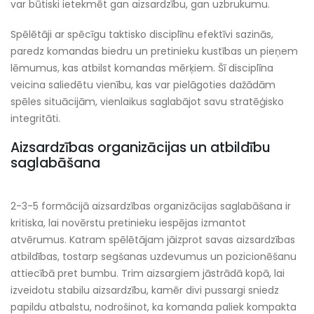
var būtiski ietekmēt gan aizsardzību, gan uzbrukumu.
Spēlētāji ar spēcīgu taktisko disciplīnu efektīvi sazinās,
paredz komandas biedru un pretinieku kustības un pieņem
lēmumus, kas atbilst komandas mērķiem. Šī disciplīna
veicina saliedētu vienību, kas var pielāgoties dažādām
spēles situācijām, vienlaikus saglabājot savu stratēģisko
integritāti.
Aizsardzības organizācijas un atbildību
saglabāšana
2-3-5 formācijā aizsardzības organizācijas saglabāšana ir
kritiska, lai novērstu pretinieku iespējas izmantot
atvērumus. Katram spēlētājam jāizprot savas aizsardzības
atbildības, tostarp segšanas uzdevumus un pozicionēšanu
attiecībā pret bumbu. Trim aizsargiem jāstrādā kopā, lai
izveidotu stabilu aizsardzību, kamēr divi pussargi sniedz
papildu atbalstu, nodrošinot, ka komanda paliek kompakta