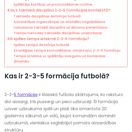
Spēlētāju kustības un pozicionēšanas nozīme
Kas ir taktiskā disciplīna 2-3-5 formācijas kontekstā?
Taktiskās disciplīnas definīcija futbolā
Aizsardzības organizācijas un atbildību saglabāšana
Uzbrukuma taktiskā disciplīna un lēmumu pieņemšana
Treniņu metodes taktiskās disciplīnas uzlabošanai
Kā spēles temps ietekmē 2-3-5 formāciju?
Spēles tempa definīcija futbolā
Stratēģijas tempa kontrolēšanai, izmantojot 2-3-5 formāciju
Tempa ietekme uz spēlētāju sniegumu un komandas
dinamiku
Kas ir 2-3-5 formācija futbolā?
2-3-
5 formācija
ir klasiskā futbola izkārtojums, ko raksturo
divi aizsargi, trīs pussargi un pieci uzbrucēji. Šī formācija
uzsver uzbrukuma spēli un plaši tika izmantota 20.
gadsimta sākumā un vidū, ļaujot komandām dominēt
uzbrukumā, vienlaikus saglabājot pamata aizsardzības
struktūru.