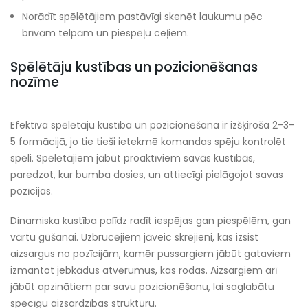
Norādīt spēlētājiem pastāvīgi skenēt laukumu pēc
brīvām telpām un piespēļu ceļiem.
Spēlētāju kustības un pozicionēšanas
nozīme
Efektīva spēlētāju kustība un pozicionēšana ir izšķiroša 2-3-
5 formācijā, jo tie tieši ietekmē komandas spēju kontrolēt
spēli. Spēlētājiem jābūt proaktīviem savās kustībās,
paredzot, kur bumba dosies, un attiecīgi pielāgojot savas
pozīcijas.
Dinamiska kustība palīdz radīt iespējas gan piespēlēm, gan
vārtu gūšanai. Uzbrucējiem jāveic skrējieni, kas izsist
aizsargus no pozīcijām, kamēr pussargiem jābūt gataviem
izmantot jebkādus atvērumus, kas rodas. Aizsargiem arī
jābūt apzinātiem par savu pozicionēšanu, lai saglabātu
spēcīgu aizsardzības struktūru.