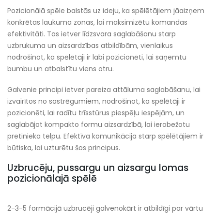
Pozicionālā spēle balstās uz ideju, ka spēlētājiem jāaizņem
konkrētas laukuma zonas, lai maksimizētu komandas
efektivitāti. Tas ietver līdzsvara saglabāšanu starp
uzbrukuma un aizsardzības atbildībām, vienlaikus
nodrošinot, ka spēlētāji ir labi pozicionēti, lai saņemtu
bumbu un atbalstītu viens otru.
Galvenie principi ietver pareiza attāluma saglabāšanu, lai
izvairītos no sastrēgumiem, nodrošinot, ka spēlētāji ir
pozicionēti, lai radītu trīsstūrus piespēļu iespējām, un
saglabājot kompakto formu aizsardzībā, lai ierobežotu
pretinieka telpu. Efektīva komunikācija starp spēlētājiem ir
būtiska, lai uzturētu šos principus.
Uzbrucēju, pussargu un aizsargu lomas
pozicionālajā spēlē
2-3-5 formācijā uzbrucēji galvenokārt ir atbildīgi par vārtu