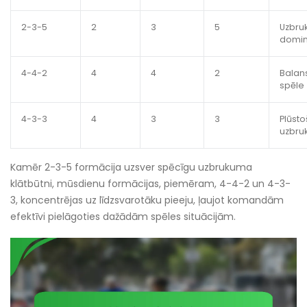
2-3-5
2
3
5
Uzbru
domi
4-4-2
4
4
2
Balan
spēle
4-3-3
4
3
3
Plūsto
uzbru
Kamēr 2-3-5 formācija uzsver spēcīgu uzbrukuma
klātbūtni, mūsdienu formācijas, piemēram, 4-4-2 un 4-3-
3, koncentrējas uz līdzsvarotāku pieeju, ļaujot komandām
efektīvi pielāgoties dažādām spēles situācijām.