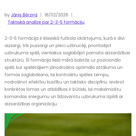
by
Jānis Bērziņš
16/02/2026
Taktiskā analīze par 2-3-5 formāciju
2-3-5 formācija ir klasiskā futbola izkārtojums, kurā ir divi
aizsargi, trīs pussargi un pieci uzbrucēji, prioritizējot
uzbrukuma spēli, vienlaikus saglabājot pamata aizsardzības
struktūru. Šī formācija lielā mērā balstās uz pozicionālo
spēli, kur spēlētājiem jānodrošina optimāla attāluma un
formas saglabāšana, lai kontrolētu spēles tempu,
nodrošinot efektīvu kustību un taktisko disciplīnu. Ievērot
konkrētas lomas un atbildības ir būtiski, lai maksimizētu
komandas sniegumu un līdzsvarotu uzbrukuma izpildi ar
aizsardzības organizāciju.