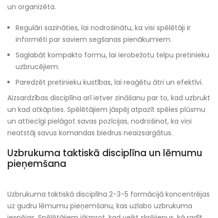
un organizēta.
Regulāri sazināties, lai nodrošinātu, ka visi spēlētāji ir
informēti par saviem segšanas pienākumiem.
Saglabāt kompakto formu, lai ierobežotu telpu pretinieku
uzbrucējiem.
Paredzēt pretinieku kustības, lai reaģētu ātri un efektīvi.
Aizsardzības disciplīna arī ietver zināšanu par to, kad uzbrukt
un kad atkāpties. Spēlētājiem jāspēj atpazīt spēles plūsmu
un attiecīgi pielāgot savas pozīcijas, nodrošinot, ka viņi
neatstāj savus komandas biedrus neaizsargātus.
Uzbrukuma taktiskā disciplīna un lēmumu
pieņemšana
Uzbrukuma taktiskā disciplīna 2-3-5 formācijā koncentrējas
uz gudru lēmumu pieņemšanu, kas uzlabo uzbrukuma
iespējas. Spēlētājiem jāizprot, kad veikt skrējienus, kā radīt