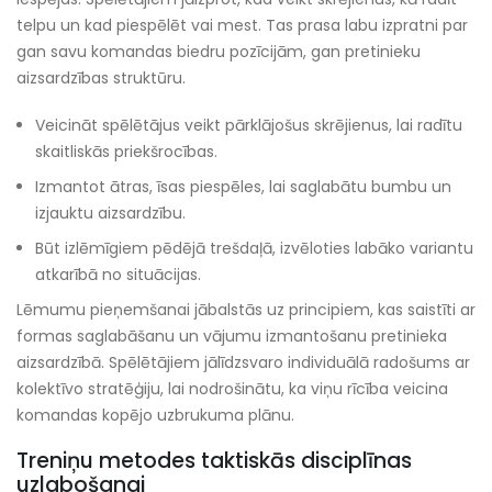
telpu un kad piespēlēt vai mest. Tas prasa labu izpratni par
gan savu komandas biedru pozīcijām, gan pretinieku
aizsardzības struktūru.
Veicināt spēlētājus veikt pārklājošus skrējienus, lai radītu
skaitliskās priekšrocības.
Izmantot ātras, īsas piespēles, lai saglabātu bumbu un
izjauktu aizsardzību.
Būt izlēmīgiem pēdējā trešdaļā, izvēloties labāko variantu
atkarībā no situācijas.
Lēmumu pieņemšanai jābalstās uz principiem, kas saistīti ar
formas saglabāšanu un vājumu izmantošanu pretinieka
aizsardzībā. Spēlētājiem jālīdzsvaro individuālā radošums ar
kolektīvo stratēģiju, lai nodrošinātu, ka viņu rīcība veicina
komandas kopējo uzbrukuma plānu.
Treniņu metodes taktiskās disciplīnas
uzlabošanai