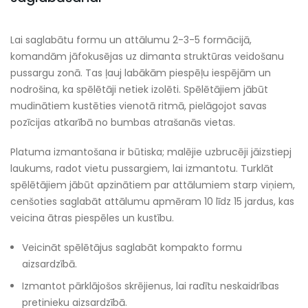
Lai saglabātu formu un attālumu 2-3-5 formācijā,
komandām jāfokusējas uz dimanta struktūras veidošanu
pussargu zonā. Tas ļauj labākām piespēļu iespējām un
nodrošina, ka spēlētāji netiek izolēti. Spēlētājiem jābūt
mudinātiem kustēties vienotā ritmā, pielāgojot savas
pozīcijas atkarībā no bumbas atrašanās vietas.
Platuma izmantošana ir būtiska; malējie uzbrucēji jāizstiepj
laukums, radot vietu pussargiem, lai izmantotu. Turklāt
spēlētājiem jābūt apzinātiem par attālumiem starp viņiem,
cenšoties saglabāt attālumu apmēram 10 līdz 15 jardus, kas
veicina ātras piespēles un kustību.
Veicināt spēlētājus saglabāt kompakto formu
aizsardzībā.
Izmantot pārklājošos skrējienus, lai radītu neskaidrības
pretinieku aizsardzībā.