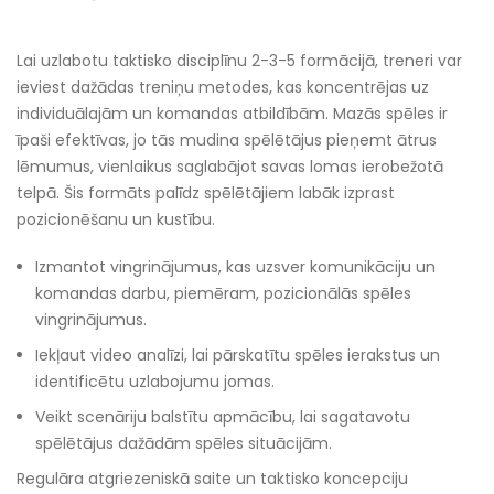
Lai uzlabotu taktisko disciplīnu 2-3-5 formācijā, treneri var
ieviest dažādas treniņu metodes, kas koncentrējas uz
individuālajām un komandas atbildībām. Mazās spēles ir
īpaši efektīvas, jo tās mudina spēlētājus pieņemt ātrus
lēmumus, vienlaikus saglabājot savas lomas ierobežotā
telpā. Šis formāts palīdz spēlētājiem labāk izprast
pozicionēšanu un kustību.
Izmantot vingrinājumus, kas uzsver komunikāciju un
komandas darbu, piemēram, pozicionālās spēles
vingrinājumus.
Iekļaut video analīzi, lai pārskatītu spēles ierakstus un
identificētu uzlabojumu jomas.
Veikt scenāriju balstītu apmācību, lai sagatavotu
spēlētājus dažādām spēles situācijām.
Regulāra atgriezeniskā saite un taktisko koncepciju