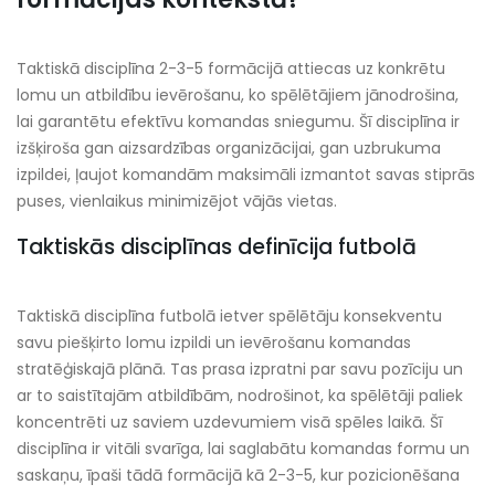
Taktiskā disciplīna 2-3-5 formācijā attiecas uz konkrētu
lomu un atbildību ievērošanu, ko spēlētājiem jānodrošina,
lai garantētu efektīvu komandas sniegumu. Šī disciplīna ir
izšķiroša gan aizsardzības organizācijai, gan uzbrukuma
izpildei, ļaujot komandām maksimāli izmantot savas stiprās
puses, vienlaikus minimizējot vājās vietas.
Taktiskās disciplīnas definīcija futbolā
Taktiskā disciplīna futbolā ietver spēlētāju konsekventu
savu piešķirto lomu izpildi un ievērošanu komandas
stratēģiskajā plānā. Tas prasa izpratni par savu pozīciju un
ar to saistītajām atbildībām, nodrošinot, ka spēlētāji paliek
koncentrēti uz saviem uzdevumiem visā spēles laikā. Šī
disciplīna ir vitāli svarīga, lai saglabātu komandas formu un
saskaņu, īpaši tādā formācijā kā 2-3-5, kur pozicionēšana