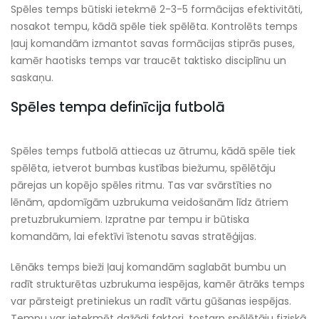
Spēles temps būtiski ietekmē 2-3-5 formācijas efektivitāti,
nosakot tempu, kādā spēle tiek spēlēta. Kontrolēts temps
ļauj komandām izmantot savas formācijas stiprās puses,
kamēr haotisks temps var traucēt taktisko disciplīnu un
saskaņu.
Spēles tempa definīcija futbolā
Spēles temps futbolā attiecas uz ātrumu, kādā spēle tiek
spēlēta, ietverot bumbas kustības biežumu, spēlētāju
pārejas un kopējo spēles ritmu. Tas var svārstīties no
lēnām, apdomīgām uzbrukuma veidošanām līdz ātriem
pretuzbrukumiem. Izpratne par tempu ir būtiska
komandām, lai efektīvi īstenotu savas stratēģijas.
Lēnāks temps bieži ļauj komandām saglabāt bumbu un
radīt strukturētas uzbrukuma iespējas, kamēr ātrāks temps
var pārsteigt pretiniekus un radīt vārtu gūšanas iespējas.
Tempu var ietekmēt dažādi faktori, tostarp spēlētāju fiziskā