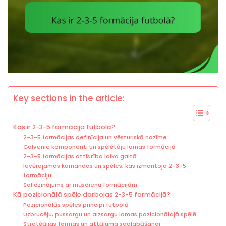
Key sections in the article:
Kas ir 2-3-5 formācija futbolā?
2-3-5 formācijas definīcija un vēsturiskā nozīme
Galvenie komponenti un spēlētāju lomas formācijā
2-3-5 formācijas attīstība laika gaitā
Ievērojamas komandas un spēles, kas izmantoja 2-3-5
formāciju
Salīdzinājums ar mūsdienu formācijām
Kā pozicionālā spēle darbojas 2-3-5 formācijā?
Pozicionālās spēles principi futbolā
Uzbrucēju, pussargu un aizsargu lomas pozicionālajā spēlē
Stratēģijas formas un attāluma saglabāšanai