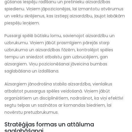
gūšanas iespēju radīšanu un pretinieku aizsardzības
spiedienu. Viņiem jāpozicionējas, lai izmantotu atvērumus
un veiktu skrējienus, kas izstiepj aizsardzību, ļaujot labākām
piespēļu leņķiem.
Pussargi spēlē būtisku lomu, savienojot aizsardzību un
uzbrukumu. Viņiem jābūt prasmīgiem pārejās starp
uzbrukuma un aizsardzības fāzēm, kontrolējot spēles
tempu un sniedzot atbalstu gan uzbrucējiem, gan
aizsargiem. Viņu pozicionēšanai jāveicina bumbas
saglabāšana un izdalīšana.
Aizsargiem jānodrošina stabila aizsardzība, vienlaikus
atbalstot pussargus spēles veidošanā. Viņiem jābūt
organizētiem un disciplinētiem, nodrošinot, ka viņi efektīvi
segtu telpas un sazinātos ar komandas biedriem, lai
novērstu pretuzbrukumus.
Stratēģijas formas un attāluma
saglabāšanai