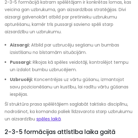
2-3-5 formācijā katram spēlētājam ir konkrētas lomas, kas
veicina gan uzbrukuma, gan aizsardzības stratēģijas. Divi
aizsargi galvenokārt atbild par pretinieku uzbrukumu
apturēšanu, kamēr trīs pussargi savieno spēli starp
aizsardzību un uzbrukumu.
Aizsargi:
Atbild par uzbrucēju segšanu un bumbas
izsistīšanu no bīstamām situācijām.
Pussargi:
Rīkojas kā spēles veidotāji, kontrolējot tempu
un izdalot bumbu uzbrucējiem.
Uzbrucēji:
Koncentrējas uz vārtu gūšanu, izmantojot
savu pozicionēšanu un kustību, lai radītu vārtu gūšanas
iespējas.
Šī struktūra prasa spēlētājiem saglabāt taktisko disciplīnu,
nodrošinot, ka komanda paliek līdzsvarota starp uzbrukumu
un aizsardzību
spēles laikā
.
2-3-5 formācijas attīstība laika gaitā