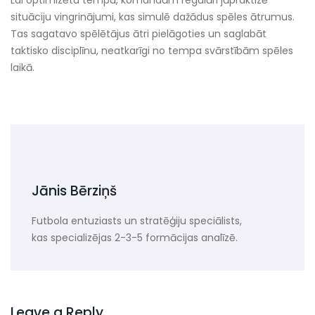
Lai optimizētu tempu, komandām regulāri jāpraktizē
situāciju vingrinājumi, kas simulē dažādus spēles ātrumus.
Tas sagatavo spēlētājus ātri pielāgoties un saglabāt
taktisko disciplīnu, neatkarīgi no tempa svārstībām spēles
laikā.
Jānis Bērziņš
Futbola entuziasts un stratēģiju speciālists,
kas specializējas 2-3-5 formācijas analīzē.
Leave a Reply