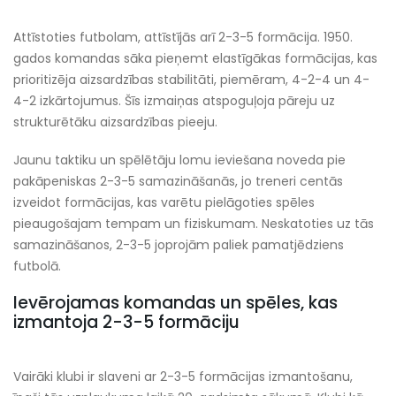
Attīstoties futbolam, attīstījās arī 2-3-5 formācija. 1950.
gados komandas sāka pieņemt elastīgākas formācijas, kas
prioritizēja aizsardzības stabilitāti, piemēram, 4-2-4 un 4-
4-2 izkārtojumus. Šīs izmaiņas atspoguļoja pāreju uz
strukturētāku aizsardzības pieeju.
Jaunu taktiku un spēlētāju lomu ieviešana noveda pie
pakāpeniskas 2-3-5 samazināšanās, jo treneri centās
izveidot formācijas, kas varētu pielāgoties spēles
pieaugošajam tempam un fiziskumam. Neskatoties uz tās
samazināšanos, 2-3-5 joprojām paliek pamatjēdziens
futbolā.
Ievērojamas komandas un spēles, kas
izmantoja 2-3-5 formāciju
Vairāki klubi ir slaveni ar 2-3-5 formācijas izmantošanu,