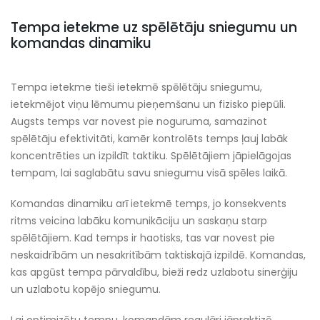
Tempa ietekme uz spēlētāju sniegumu un
komandas dinamiku
Tempa ietekme tieši ietekmē spēlētāju sniegumu,
ietekmējot viņu lēmumu pieņemšanu un fizisko piepūli.
Augsts temps var novest pie noguruma, samazinot
spēlētāju efektivitāti, kamēr kontrolēts temps ļauj labāk
koncentrēties un izpildīt taktiku. Spēlētājiem jāpielāgojas
tempam, lai saglabātu savu sniegumu visā spēles laikā.
Komandas dinamiku arī ietekmē temps, jo konsekvents
ritms veicina labāku komunikāciju un saskaņu starp
spēlētājiem. Kad temps ir haotisks, tas var novest pie
neskaidrībām un nesakritībām taktiskajā izpildē. Komandas,
kas apgūst tempa pārvaldību, bieži redz uzlabotu sinerģiju
un uzlabotu kopējo sniegumu.