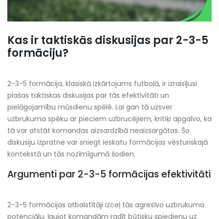
Kas ir taktiskās diskusijas par 2-3-5
formāciju?
2-3-5 formācija, klasiskā izkārtojums futbolā, ir izraisījusi
plašas taktiskas diskusijas par tās efektivitāti un
pielāgojamību mūsdienu spēlē. Lai gan tā uzsver
uzbrukuma spēku ar pieciem uzbrucējiem, kritiķi apgalvo, ka
tā var atstāt komandas aizsardzībā neaizsargātas. Šo
diskusiju izpratne var sniegt ieskatu formācijas vēsturiskajā
kontekstā un tās nozīmīgumā šodien.
Argumenti par 2-3-5 formācijas efektivitāti
2-3-5 formācijas atbalstītāji izceļ tās agresīvo uzbrukuma
potenciālu, ļaujot komandām radīt būtisku spiedienu uz