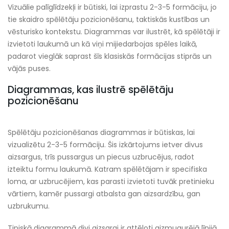
Vizuālie palīglīdzekļi ir būtiski, lai izprastu 2-3-5 formāciju, jo
tie skaidro spēlētāju pozicionēšanu, taktiskās kustības un
vēsturisko kontekstu. Diagrammas var ilustrēt, kā spēlētāji ir
izvietoti laukumā un kā viņi mijiedarbojas spēles laikā,
padarot vieglāk saprast šīs klasiskās formācijas stiprās un
vājās puses.
Diagrammas, kas ilustrē spēlētāju
pozicionēšanu
Spēlētāju pozicionēšanas diagrammas ir būtiskas, lai
vizualizētu 2-3-5 formāciju. Šis izkārtojums ietver divus
aizsargus, trīs pussargus un piecus uzbrucējus, radot
izteiktu formu laukumā. Katram spēlētājam ir specifiska
loma, ar uzbrucējiem, kas parasti izvietoti tuvāk pretinieku
vārtiem, kamēr pussargi atbalsta gan aizsardzību, gan
uzbrukumu.
Tipiskā diagrammā divi aizsargi ir attēloti aizmugurējā līnijā,