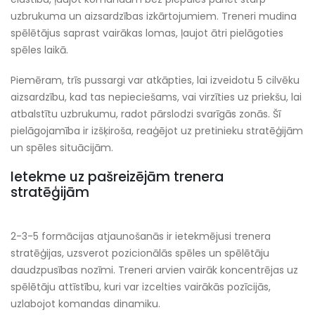
uzbrukuma un aizsardzības izkārtojumiem. Treneri mudina
spēlētājus saprast vairākas lomas, ļaujot ātri pielāgoties
spēles laikā.
Piemēram, trīs pussargi var atkāpties, lai izveidotu 5 cilvēku
aizsardzību, kad tas nepieciešams, vai virzīties uz priekšu, lai
atbalstītu uzbrukumu, radot pārslodzi svarīgās zonās. Šī
pielāgojamība ir izšķiroša, reaģējot uz pretinieku stratēģijām
un spēles situācijām.
Ietekme uz pašreizējām trenera
stratēģijām
2-3-5 formācijas atjaunošanās ir ietekmējusi trenera
stratēģijas, uzsverot pozicionālās spēles un spēlētāju
daudzpusības nozīmi. Treneri arvien vairāk koncentrējas uz
spēlētāju attīstību, kuri var izcelties vairākās pozīcijās,
uzlabojot komandas dinamiku.