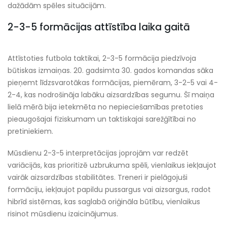
dažādām spēles situācijām.
2-3-5 formācijas attīstība laika gaitā
Attīstoties futbola taktikai, 2-3-5 formācija piedzīvoja
būtiskas izmaiņas. 20. gadsimta 30. gados komandas sāka
pieņemt līdzsvarotākas formācijas, piemēram, 3-2-5 vai 4-
2-4, kas nodrošināja labāku aizsardzības segumu. Šī maiņa
lielā mērā bija ietekmēta no nepieciešamības pretoties
pieaugošajai fiziskumam un taktiskajai sarežģītībai no
pretiniekiem.
Mūsdienu 2-3-5 interpretācijas joprojām var redzēt
variācijās, kas prioritizē uzbrukuma spēli, vienlaikus iekļaujot
vairāk aizsardzības stabilitātes. Treneri ir pielāgojuši
formāciju, iekļaujot papildu pussargus vai aizsargus, radot
hibrīd sistēmas, kas saglabā oriģināla būtību, vienlaikus
risinot mūsdienu izaicinājumus.