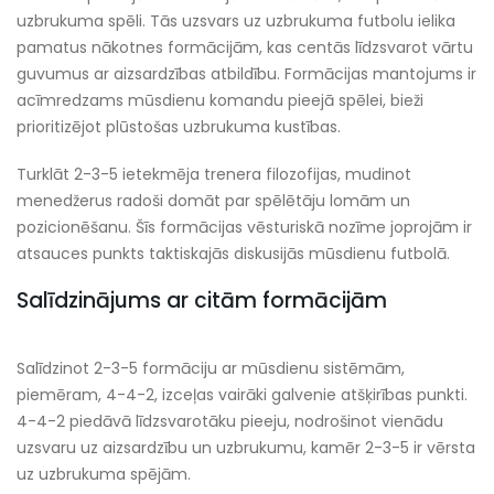
uzbrukuma spēli. Tās uzsvars uz uzbrukuma futbolu ielika
pamatus nākotnes formācijām, kas centās līdzsvarot vārtu
guvumus ar aizsardzības atbildību. Formācijas mantojums ir
acīmredzams mūsdienu komandu pieejā spēlei, bieži
prioritizējot plūstošas uzbrukuma kustības.
Turklāt 2-3-5 ietekmēja trenera filozofijas, mudinot
menedžerus radoši domāt par spēlētāju lomām un
pozicionēšanu. Šīs formācijas vēsturiskā nozīme joprojām ir
atsauces punkts taktiskajās diskusijās mūsdienu futbolā.
Salīdzinājums ar citām formācijām
Salīdzinot 2-3-5 formāciju ar mūsdienu sistēmām,
piemēram, 4-4-2, izceļas vairāki galvenie atšķirības punkti.
4-4-2 piedāvā līdzsvarotāku pieeju, nodrošinot vienādu
uzsvaru uz aizsardzību un uzbrukumu, kamēr 2-3-5 ir vērsta
uz uzbrukuma spējām.