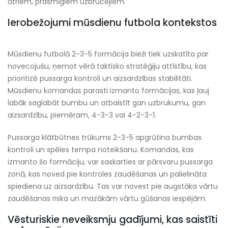
ātriem, prasmīgiem uzbrucējiem.
Ierobežojumi mūsdienu futbola kontekstos
Mūsdienu futbolā 2-3-5 formācija bieži tiek uzskatīta par
novecojušu, ņemot vērā taktisko stratēģiju attīstību, kas
prioritizē pussarga kontroli un aizsardzības stabilitāti.
Mūsdienu komandas parasti izmanto formācijas, kas ļauj
labāk saglabāt bumbu un atbalstīt gan uzbrukumu, gan
aizsardzību, piemēram, 4-3-3 vai 4-2-3-1.
Pussarga klātbūtnes trūkums 2-3-5 apgrūtina bumbas
kontroli un spēles tempa noteikšanu. Komandas, kas
izmanto šo formāciju, var saskarties ar pārsvaru pussarga
zonā, kas noved pie kontroles zaudēšanas un palielināta
spiediena uz aizsardzību. Tas var novest pie augstāka vārtu
zaudēšanas riska un mazākām vārtu gūšanas iespējām.
Vēsturiskie neveiksmju gadījumi, kas saistīti