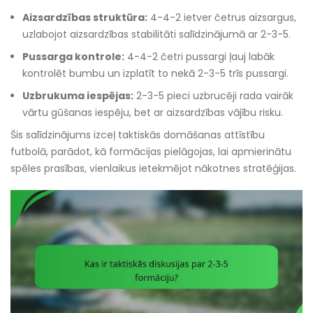
Aizsardzības struktūra:
4-4-2 ietver četrus aizsargus,
uzlabojot aizsardzības stabilitāti salīdzinājumā ar 2-3-5.
Pussarga kontrole:
4-4-2 četri pussargi ļauj labāk
kontrolēt bumbu un izplatīt to nekā 2-3-5 trīs pussargi.
Uzbrukuma iespējas:
2-3-5 pieci uzbrucēji rada vairāk
vārtu gūšanas iespēju, bet ar aizsardzības vājību risku.
Šis salīdzinājums izceļ taktiskās domāšanas attīstību
futbolā, parādot, kā formācijas pielāgojas, lai apmierinātu
spēles prasības, vienlaikus ietekmējot nākotnes stratēģijas.