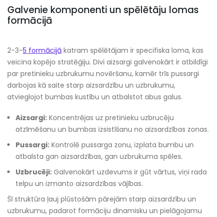
Galvenie komponenti un spēlētāju lomas
formācijā
2-3-
5 formācijā
katram spēlētājam ir specifiska loma, kas
veicina kopējo stratēģiju. Divi aizsargi galvenokārt ir atbildīgi
par pretinieku uzbrukumu novēršanu, kamēr trīs pussargi
darbojas kā saite starp aizsardzību un uzbrukumu,
atvieglojot bumbas kustību un atbalstot abus galus.
Aizsargi:
Koncentrējas uz pretinieku uzbrucēju
atzīmēšanu un bumbas izsistīšanu no aizsardzības zonas.
Pussargi:
Kontrolē pussarga zonu, izplata bumbu un
atbalsta gan aizsardzības, gan uzbrukuma spēles.
Uzbrucēji:
Galvenokārt uzdevums ir gūt vārtus, viņi rada
telpu un izmanto aizsardzības vājības.
Šī struktūra ļauj plūstošām pārejām starp aizsardzību un
uzbrukumu, padarot formāciju dinamisku un pielāgojamu