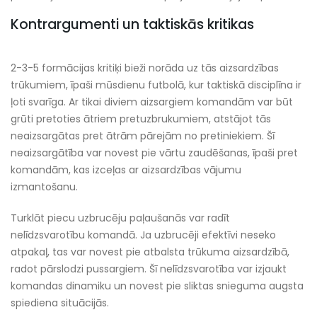
Kontrargumenti un taktiskās kritikas
2-3-5 formācijas kritiķi bieži norāda uz tās aizsardzības
trūkumiem, īpaši mūsdienu futbolā, kur taktiskā disciplīna ir
ļoti svarīga. Ar tikai diviem aizsargiem komandām var būt
grūti pretoties ātriem pretuzbrukumiem, atstājot tās
neaizsargātas pret ātrām pārejām no pretiniekiem. Šī
neaizsargātība var novest pie vārtu zaudēšanas, īpaši pret
komandām, kas izceļas ar aizsardzības vājumu
izmantošanu.
Turklāt piecu uzbrucēju paļaušanās var radīt
nelīdzsvarotību komandā. Ja uzbrucēji efektīvi neseko
atpakaļ, tas var novest pie atbalsta trūkuma aizsardzībā,
radot pārslodzi pussargiem. Šī nelīdzsvarotība var izjaukt
komandas dinamiku un novest pie sliktas snieguma augsta
spiediena situācijās.