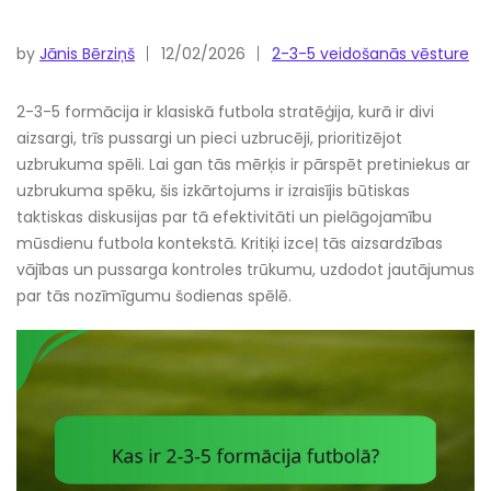
by
Jānis Bērziņš
12/02/2026
2-3-5 veidošanās vēsture
2-3-5 formācija ir klasiskā futbola stratēģija, kurā ir divi
aizsargi, trīs pussargi un pieci uzbrucēji, prioritizējot
uzbrukuma spēli. Lai gan tās mērķis ir pārspēt pretiniekus ar
uzbrukuma spēku, šis izkārtojums ir izraisījis būtiskas
taktiskas diskusijas par tā efektivitāti un pielāgojamību
mūsdienu futbola kontekstā. Kritiķi izceļ tās aizsardzības
vājības un pussarga kontroles trūkumu, uzdodot jautājumus
par tās nozīmīgumu šodienas spēlē.