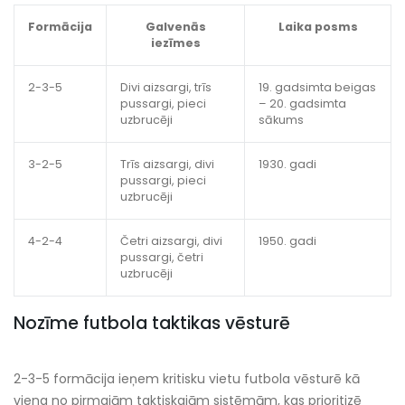
Formācija
Galvenās
Laika posms
iezīmes
2-3-5
Divi aizsargi, trīs
19. gadsimta beigas
pussargi, pieci
– 20. gadsimta
uzbrucēji
sākums
3-2-5
Trīs aizsargi, divi
1930. gadi
pussargi, pieci
uzbrucēji
4-2-4
Četri aizsargi, divi
1950. gadi
pussargi, četri
uzbrucēji
Nozīme futbola taktikas vēsturē
2-3-5 formācija ieņem kritisku vietu futbola vēsturē kā
viena no pirmajām taktiskajām sistēmām, kas prioritizē