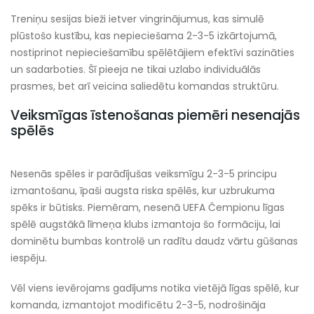
Treniņu sesijas bieži ietver vingrinājumus, kas simulē
plūstošo kustību, kas nepieciešama 2-3-5 izkārtojumā,
nostiprinot nepieciešamību spēlētājiem efektīvi sazināties
un sadarboties. Šī pieeja ne tikai uzlabo individuālās
prasmes, bet arī veicina saliedētu komandas struktūru.
Veiksmīgas īstenošanas piemēri nesenajās
spēlēs
Nesenās spēles ir parādījušas veiksmīgu 2-3-5 principu
izmantošanu, īpaši augsta riska spēlēs, kur uzbrukuma
spēks ir būtisks. Piemēram, nesenā UEFA Čempionu līgas
spēlē augstākā līmeņa klubs izmantoja šo formāciju, lai
dominētu bumbas kontrolē un radītu daudz vārtu gūšanas
iespēju.
Vēl viens ievērojams gadījums notika vietējā līgas spēlē, kur
komanda, izmantojot modificētu 2-3-5, nodrošināja