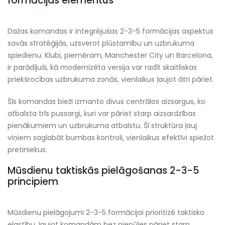
formācijas elementus
Dažas komandas ir integrējušas 2-3-5 formācijas aspektus
savās stratēģijās, uzsverot plūstamību un uzbrukuma
spiedienu. Klubi, piemēram, Manchester City un Barcelona,
ir parādījuši, kā modernizēta versija var radīt skaitliskas
priekšrocības uzbrukuma zonās, vienlaikus ļaujot ātri pāriet.
Šīs komandas bieži izmanto divus centrālos aizsargus, ko
atbalsta trīs pussargi, kuri var pāriet starp aizsardzības
pienākumiem un uzbrukuma atbalstu. Šī struktūra ļauj
viņiem saglabāt bumbas kontroli, vienlaikus efektīvi spiežot
pretiniekus.
Mūsdienu taktiskās pielāgošanas 2-3-5
principiem
Mūsdienu pielāgojumi 2-3-5 formācijai prioritizē taktisko
elastību, ļaujot komandām bez piepūles pāriet starp