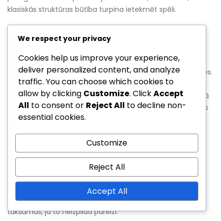
klasiskās struktūras būtība turpina ietekmēt spēli.
Salīdzinājums ar citām formācijām
We respect your privacy
Cookies help us improve your experience,
Salīdzinot 2-3-5 formāciju ar citām taktiskajām
deliver personalized content, and analyze
izkārtojumiem, var izcelt tās unikālās stiprās un vājās puses.
traffic. You can choose which cookies to
Piemēram, kamēr 2-3-5 uzsver spēcīgu uzbrukuma
allow by clicking
Customize
. Click
Accept
klātbūtni, formācijas, piemēram, 4-4-2 vai 4-3-3, piedāvā
All
to consent or
Reject All
to decline non-
lielāku aizsardzības stabilitāti un līdzsvaru. Šis salīdzinājums
essential cookies.
var palīdzēt komandām izlemt, kura formācija vislabāk
atbilst viņu spēlētāju prasmēm un pretinieku taktikai.
Customize
Salīdzinošajā grafikā 2-3-5 var tikt attēlota ar pieciem
uzbrucējiem, kas izvietoti augstāk laukumā, salīdzinot ar
Reject All
kompaktākām 4-4-2 līnijām, kurās ir divas četrinieku
bankas. Šis vizuālais attēlojums uzsver, kā 2-3-5 var radīt
Accept All
vārtu gūšanas iespējas, bet var atstāt aizsardzībā
tukšumus, ja to neizpilda pareizi.