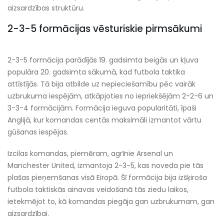
aizsardzības struktūru.
2-3-5 formācijas vēsturiskie pirmsākumi
2-3-5 formācija parādījās 19. gadsimta beigās un kļuva
populāra 20. gadsimta sākumā, kad futbola taktika
attīstījās. Tā bija atbilde uz nepieciešamību pēc vairāk
uzbrukuma iespējām, atkāpjoties no iepriekšējām 2-2-6 un
3-3-4 formācijām. Formācija ieguva popularitāti, īpaši
Anglijā, kur komandas centās maksimāli izmantot vārtu
gūšanas iespējas.
Izcilas komandas, piemēram, agrīnie Arsenal un
Manchester United, izmantoja 2-3-5, kas noveda pie tās
plašas pieņemšanas visā Eiropā. Šī formācija bija izšķiroša
futbola taktiskās ainavas veidošanā tās ziedu laikos,
ietekmējot to, kā komandas piegāja gan uzbrukumam, gan
aizsardzībai.