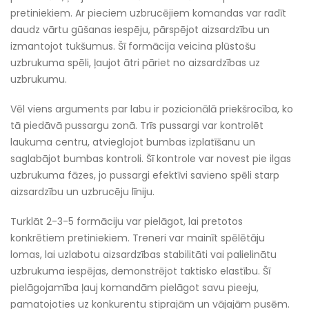
pretiniekiem. Ar pieciem uzbrucējiem komandas var radīt
daudz vārtu gūšanas iespēju, pārspējot aizsardzību un
izmantojot tukšumus. Šī formācija veicina plūstošu
uzbrukuma spēli, ļaujot ātri pāriet no aizsardzības uz
uzbrukumu.
Vēl viens arguments par labu ir pozicionālā priekšrocība, ko
tā piedāvā pussargu zonā. Trīs pussargi var kontrolēt
laukuma centru, atvieglojot bumbas izplatīšanu un
saglabājot bumbas kontroli. Šī kontrole var novest pie ilgas
uzbrukuma fāzes, jo pussargi efektīvi savieno spēli starp
aizsardzību un uzbrucēju līniju.
Turklāt 2-3-5 formāciju var pielāgot, lai pretotos
konkrētiem pretiniekiem. Treneri var mainīt spēlētāju
lomas, lai uzlabotu aizsardzības stabilitāti vai palielinātu
uzbrukuma iespējas, demonstrējot taktisko elastību. Šī
pielāgojamība ļauj komandām pielāgot savu pieeju,
pamatojoties uz konkurentu stiprajām un vājajām pusēm.