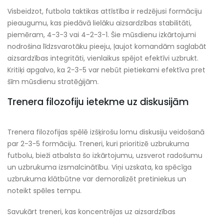
Visbeidzot, futbola taktikas attīstība ir redzējusi formāciju
pieaugumu, kas piedāvā lielāku aizsardzības stabilitāti,
piemēram, 4-3-3 vai 4-2-3-1. Šie mūsdienu izkārtojumi
nodrošina līdzsvarotāku pieeju, ļaujot komandām saglabāt
aizsardzības integritāti, vienlaikus spējot efektīvi uzbrukt.
Kritiķi apgalvo, ka 2-3-5 var nebūt pietiekami efektīva pret
šīm mūsdienu stratēģijām.
Trenera filozofiju ietekme uz diskusijām
Trenera filozofijas spēlē izšķirošu lomu diskusiju veidošanā
par 2-3-5 formāciju. Treneri, kuri prioritizē uzbrukuma
futbolu, bieži atbalsta šo izkārtojumu, uzsverot radošumu
un uzbrukuma izsmalcinātību. Viņi uzskata, ka spēcīga
uzbrukuma klātbūtne var demoralizēt pretiniekus un
noteikt spēles tempu.
Savukārt treneri, kas koncentrējas uz aizsardzības