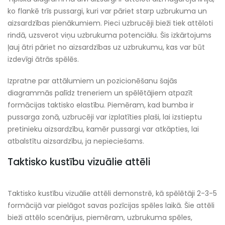
ko flankē trīs pussargi, kuri var pāriet starp uzbrukuma un
aizsardzības pienākumiem. Pieci uzbrucēji bieži tiek attēloti
rindā, uzsverot viņu uzbrukuma potenciālu. Šis izkārtojums
ļauj ātri pāriet no aizsardzības uz uzbrukumu, kas var būt
izdevīgi ātrās spēlēs.
Izpratne par attālumiem un pozicionēšanu šajās
diagrammās palīdz treneriem un spēlētājiem atpazīt
formācijas taktisko elastību. Piemēram, kad bumba ir
pussarga zonā, uzbrucēji var izplatīties plaši, lai izstieptu
pretinieku aizsardzību, kamēr pussargi var atkāpties, lai
atbalstītu aizsardzību, ja nepieciešams.
Taktisko kustību vizuālie attēli
Taktisko kustību vizuālie attēli demonstrē, kā spēlētāji 2-3-5
formācijā var pielāgot savas pozīcijas spēles laikā. Šie attēli
bieži attēlo scenārijus, piemēram, uzbrukuma spēles,