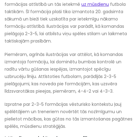
formācijas attīstībā un tās ietekmē
uz mūsdienu
futbola
taktikām. Šī formācija plaši tika izmantota 20. gadsimta
sākumā un bieži tiek uzskatīta par ietekmīgu nākamo
formāciju attīstībā. Ilustrācijas var parādīt, kā komandas
pielāgoja 2-3-5, lai atbilstu viņu spēles stilam un laikmeta
taktiskajām prasībām.
Piemēram, agrīnās ilustrācijas var attēlot, kā komandas
izmantoja formāciju, lai dominētu bumbas kontrolē un
radītu vārtu gūšanas iespējas, izmantojot spēcīgu
uzbrucēju līniju. Attīstoties futbolam, parādījās 2-3-5
pielāgojumi, kas noveda pie formācijām, kas uzsvēra
līdzsvarotākas pieejas, piemēram, 4-4-2 vai 4-3-3.
Izpratne par 2-3-5 formācijas vēsturisko kontekstu ļauj
spēlētājiem un treneriem novērtēt tās nozīmīgumu un
pielietot mācības, kas gūtas no tās izmantošanas pagātnes
spēlēs, mūsdienu stratēģijās.