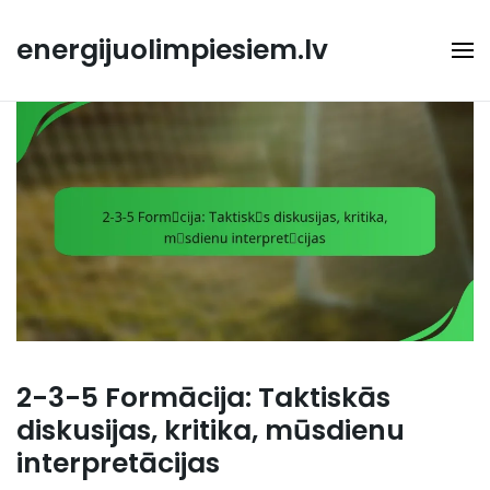
Skip
to
energijuolimpiesiem.lv
content
2-3-5 Formācija: Taktiskās
diskusijas, kritika, mūsdienu
interpretācijas