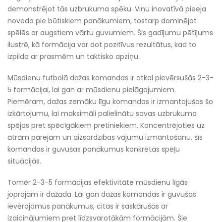
demonstrējot tās uzbrukuma spēku. Viņu inovatīvā pieeja
noveda pie būtiskiem panākumiem, tostarp dominējot
spēlēs ar augstiem vārtu guvumiem. Šis gadījumu pētījums
ilustrē, kā formācija var dot pozitīvus rezultātus, kad to
izpilda ar prasmēm un taktisko apziņu.
Mūsdienu futbolā dažas komandas ir atkal pievērsušās 2-3-
5 formācijai, lai gan ar mūsdienu pielāgojumiem.
Piemēram, dažas zemāku līgu komandas ir izmantojušas šo
izkārtojumu, lai maksimāli palielinātu savas uzbrukuma
spējas pret spēcīgākiem pretiniekiem. Koncentrējoties uz
ātrām pārejām un aizsardzības vājumu izmantošanu, šīs
komandas ir guvušas panākumus konkrētās spēļu
situācijās.
Tomēr 2-3-5 formācijas efektivitāte mūsdienu līgās
joprojām ir dažāda. Lai gan dažas komandas ir guvušas
ievērojamus panākumus, citas ir saskārušās ar
izaicinājumiem pret līdzsvarotākām formācijām. Šie