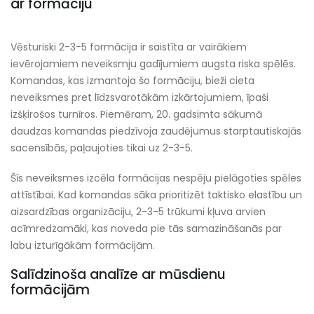
ar formāciju
Vēsturiski 2-3-5 formācija ir saistīta ar vairākiem
ievērojamiem neveiksmju gadījumiem augsta riska spēlēs.
Komandas, kas izmantoja šo formāciju, bieži cieta
neveiksmes pret līdzsvarotākām izkārtojumiem, īpaši
izšķirošos turnīros. Piemēram, 20. gadsimta sākumā
daudzas komandas piedzīvoja zaudējumus starptautiskajās
sacensībās, paļaujoties tikai uz 2-3-5.
Šīs neveiksmes izcēla formācijas nespēju pielāgoties spēles
attīstībai. Kad komandas sāka prioritizēt taktisko elastību un
aizsardzības organizāciju, 2-3-5 trūkumi kļuva arvien
acīmredzamāki, kas noveda pie tās samazināšanās par
labu izturīgākām formācijām.
Salīdzinoša analīze ar mūsdienu
formācijām