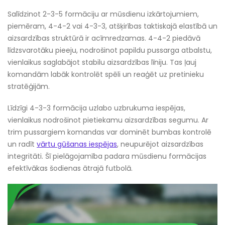
Salīdzinot 2-3-5 formāciju ar mūsdienu izkārtojumiem,
piemēram, 4-4-2 vai 4-3-3, atšķirības taktiskajā elastībā un
aizsardzības struktūrā ir acīmredzamas. 4-4-2 piedāvā
līdzsvarotāku pieeju, nodrošinot papildu pussarga atbalstu,
vienlaikus saglabājot stabilu aizsardzības līniju. Tas ļauj
komandām labāk kontrolēt spēli un reaģēt uz pretinieku
stratēģijām.
Līdzīgi 4-3-3 formācija uzlabo uzbrukuma iespējas,
vienlaikus nodrošinot pietiekamu aizsardzības segumu. Ar
trim pussargiem komandas var dominēt bumbas kontrolē
un radīt
vārtu gūšanas iespējas
, neupurējot aizsardzības
integritāti. Šī pielāgojamība padara mūsdienu formācijas
efektīvākas šodienas ātrajā futbolā.