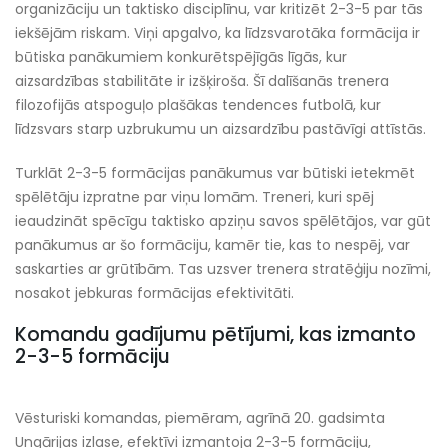
organizāciju un taktisko disciplīnu, var kritizēt 2-3-5 par tās
iekšējām riskam. Viņi apgalvo, ka līdzsvarotāka formācija ir
būtiska panākumiem konkurētspējīgās līgās, kur
aizsardzības stabilitāte ir izšķiroša. Šī dalīšanās trenera
filozofijās atspoguļo plašākas tendences futbolā, kur
līdzsvars starp uzbrukumu un aizsardzību pastāvīgi attīstās.
Turklāt 2-3-5 formācijas panākumus var būtiski ietekmēt
spēlētāju izpratne par viņu lomām. Treneri, kuri spēj
ieaudzināt spēcīgu taktisko apziņu savos spēlētājos, var gūt
panākumus ar šo formāciju, kamēr tie, kas to nespēj, var
saskarties ar grūtībām. Tas uzsver trenera stratēģiju nozīmi,
nosakot jebkuras formācijas efektivitāti.
Komandu gadījumu pētījumi, kas izmanto
2-3-5 formāciju
Vēsturiski komandas, piemēram, agrīnā 20. gadsimta
Ungārijas izlase, efektīvi izmantoja 2-3-5 formāciju,