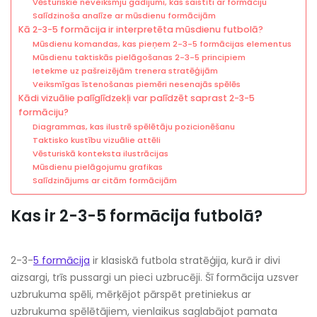
Vēsturiskie neveiksmju gadījumi, kas saistīti ar formāciju
Salīdzinoša analīze ar mūsdienu formācijām
Kā 2-3-5 formācija ir interpretēta mūsdienu futbolā?
Mūsdienu komandas, kas pieņem 2-3-5 formācijas elementus
Mūsdienu taktiskās pielāgošanas 2-3-5 principiem
Ietekme uz pašreizējām trenera stratēģijām
Veiksmīgas īstenošanas piemēri nesenajās spēlēs
Kādi vizuālie palīglīdzekļi var palīdzēt saprast 2-3-5
formāciju?
Diagrammas, kas ilustrē spēlētāju pozicionēšanu
Taktisko kustību vizuālie attēli
Vēsturiskā konteksta ilustrācijas
Mūsdienu pielāgojumu grafikas
Salīdzinājums ar citām formācijām
Kas ir 2-3-5 formācija futbolā?
2-3-
5 formācija
ir klasiskā futbola stratēģija, kurā ir divi
aizsargi, trīs pussargi un pieci uzbrucēji. Šī formācija uzsver
uzbrukuma spēli, mērķējot pārspēt pretiniekus ar
uzbrukuma spēlētājiem, vienlaikus saglabājot pamata