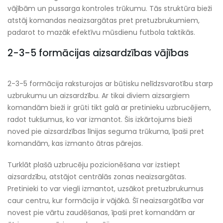
vājībām un pussarga kontroles trūkumu. Tās struktūra bieži
atstāj komandas neaizsargātas pret pretuzbrukumiem,
padarot to mazāk efektīvu mūsdienu futbola taktikās.
2-3-5 formācijas aizsardzības vājības
2-3-5 formācija raksturojas ar būtisku nelīdzsvarotību starp
uzbrukumu un aizsardzību. Ar tikai diviem aizsargiem
komandām bieži ir grūti tikt galā ar pretinieku uzbrucējiem,
radot tukšumus, ko var izmantot. Šis izkārtojums bieži
noved pie aizsardzības līnijas seguma trūkuma, īpaši pret
komandām, kas izmanto ātras pārejas.
Turklāt plašā uzbrucēju pozicionēšana var izstiept
aizsardzību, atstājot centrālās zonas neaizsargātas.
Pretinieki to var viegli izmantot, uzsākot pretuzbrukumus
caur centru, kur formācija ir vājākā. Šī neaizsargātība var
novest pie vārtu zaudēšanas, īpaši pret komandām ar