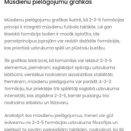
Mūsdienu pielāgojumu grafikas
Mūsdienu pielāgojumu grafikas ilustrē, kā 2-3-5 formācijas
principi ir integrēti mūsdienu futbola taktikās. Lai gan
klasiskā formācija šodien ir mazāk izplatīta, tās
pamatprincipus joprojām var redzēt dažādās formācijās,
kas prioritizē uzbrukuma spēli un plūstošu kustību.
Šīs grafikas bieži izceļ, kā komandas var iekļaut 2-3-5
elementus, piemēram, saglabājot spēcīgu uzbrukuma
klātbūtni, vienlaikus nodrošinot aizsardzības stabilitāti.
Piemēram, mūsdienu pielāgojums var parādīt 4-3-3
formāciju, kur priekšējie trīs spēlētāji saglabā uzbrukuma
intensitāti, kas atgādina 2-3-5, kamēr pussargu trio
nodrošina atbalstu un līdzsvaru.
Analizējot šos mūsdienu pielāgojumus, treneri var gūt
iedvesmu no 2-3-5 formācijas uzbrukuma filozofijas un
pielāgot to savām pašreizējām taktikām, nodrošinot, ka šīs