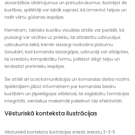
aizsardzības izkārtojumus un pretuzbrukumus. Ilustrējot šīs
kustības, spēlētāji var labāk saprast, kā izmantot telpas un
radīt vārtu gūšanas iespējas.
Piemēram, taktisko kustību vizuālais attēls var parādīt, kā
pussargi var virzīties uz priekšu, lai atbalstītu uzbrucējus
uzbrukuma laikā, kamēr aizsargi nodrošina platumu.
Savukārt, kad komanda aizsargājas, uzbrucēji var atkāpties,
lai izveidotu kompaktāku formu, palīdzot slēgt telpu un
ierobežot pretinieku iespējas.
Šie attēli arī izceļ komunikācijas un komandas darba nozīmi.
Spēlētājiem jābūt informētiem par komandas biedru
kustībām un jāpielāgojas atbilstoši, lai saglabātu formācijas
integritāti, vienlaikus maksimāli palielinot tās efektivitāti.
Vēsturiskā konteksta ilustrācijas
Vēsturiskā konteksta ilustrācijas sniedz ieskatu 2-3-5