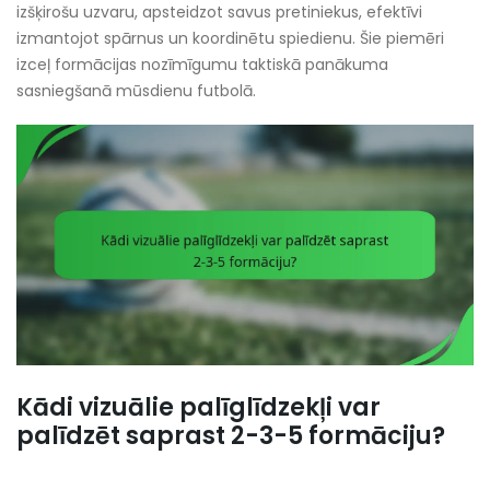
izšķirošu uzvaru, apsteidzot savus pretiniekus, efektīvi
izmantojot spārnus un koordinētu spiedienu. Šie piemēri
izceļ formācijas nozīmīgumu taktiskā panākuma
sasniegšanā mūsdienu futbolā.
Kādi vizuālie palīglīdzekļi var
palīdzēt saprast 2-3-5 formāciju?