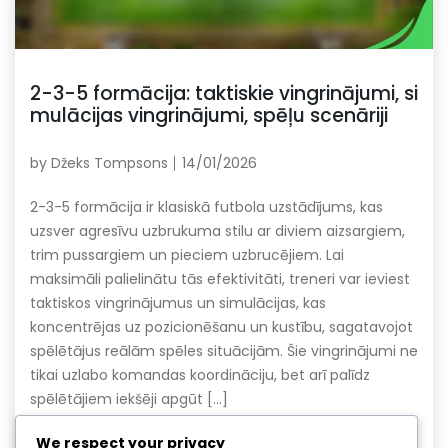
2-3-5 formācija: taktiskie vingrinājumi, si
mulācijas vingrinājumi, spēļu scenāriji
by
Džeks Tompsons
14/01/2026
2-3-5 formācija ir klasiskā futbola uzstādījums, kas
uzsver agresīvu uzbrukuma stilu ar diviem aizsargiem,
trim pussargiem un pieciem uzbrucējiem. Lai
maksimāli palielinātu tās efektivitāti, treneri var ieviest
taktiskos vingrinājumus un simulācijas, kas
koncentrējas uz pozicionēšanu un kustību, sagatavojot
spēlētājus reālām spēles situācijām. Šie vingrinājumi ne
tikai uzlabo komandas koordināciju, bet arī palīdz
spēlētājiem iekšēji apgūt […]
Read More
We respect your privacy