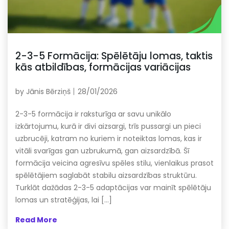
2-3-5 Formācija: Spēlētāju lomas, taktis
kās atbildības, formācijas variācijas
by
Jānis Bērziņš
28/01/2026
2-3-5 formācija ir raksturīga ar savu unikālo
izkārtojumu, kurā ir divi aizsargi, trīs pussargi un pieci
uzbrucēji, katram no kuriem ir noteiktas lomas, kas ir
vitāli svarīgas gan uzbrukumā, gan aizsardzībā. Šī
formācija veicina agresīvu spēles stilu, vienlaikus prasot
spēlētājiem saglabāt stabilu aizsardzības struktūru.
Turklāt dažādas 2-3-5 adaptācijas var mainīt spēlētāju
lomas un stratēģijas, lai […]
Read More