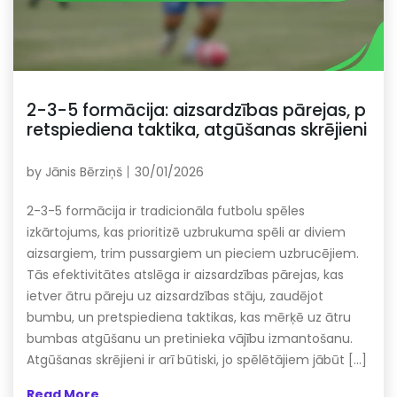
2-3-5 formācija: aizsardzības pārejas, p
retspiediena taktika, atgūšanas skrējieni
by
Jānis Bērziņš
30/01/2026
2-3-5 formācija ir tradicionāla futbolu spēles
izkārtojums, kas prioritizē uzbrukuma spēli ar diviem
aizsargiem, trim pussargiem un pieciem uzbrucējiem.
Tās efektivitātes atslēga ir aizsardzības pārejas, kas
ietver ātru pāreju uz aizsardzības stāju, zaudējot
bumbu, un pretspiediena taktikas, kas mērķē uz ātru
bumbas atgūšanu un pretinieka vājību izmantošanu.
Atgūšanas skrējieni ir arī būtiski, jo spēlētājiem jābūt […]
Read More