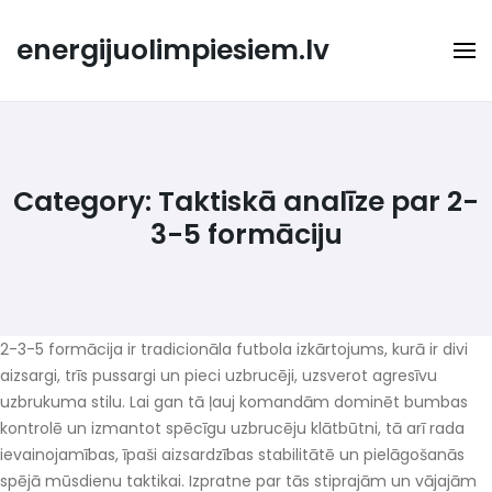
Skip
to
energijuolimpiesiem.lv
content
Category:
Taktiskā analīze par 2-
3-5 formāciju
2-3-5 formācija ir tradicionāla futbola izkārtojums, kurā ir divi
aizsargi, trīs pussargi un pieci uzbrucēji, uzsverot agresīvu
uzbrukuma stilu. Lai gan tā ļauj komandām dominēt bumbas
kontrolē un izmantot spēcīgu uzbrucēju klātbūtni, tā arī rada
ievainojamības, īpaši aizsardzības stabilitātē un pielāgošanās
spējā mūsdienu taktikai. Izpratne par tās stiprajām un vājajām