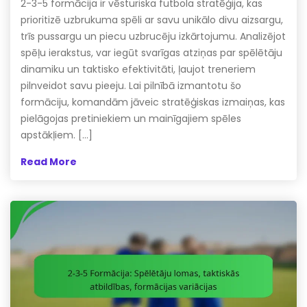
2-3-5 formācija ir vēsturiska futbola stratēģija, kas
prioritizē uzbrukuma spēli ar savu unikālo divu aizsargu,
trīs pussargu un piecu uzbrucēju izkārtojumu. Analizējot
spēļu ierakstus, var iegūt svarīgas atziņas par spēlētāju
dinamiku un taktisko efektivitāti, ļaujot treneriem
pilnveidot savu pieeju. Lai pilnībā izmantotu šo
formāciju, komandām jāveic stratēģiskas izmaiņas, kas
pielāgojas pretiniekiem un mainīgajiem spēles
apstākļiem. […]
Read More