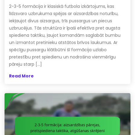
2-3-5 formācija ir klasiskā futbola izkārtojums, kas
līdzsvaro uzbrukuma spējas ar aizsardzības noturību,
iekļaujot divus aizsargus, trīs pussargus un piecus
uzbrucējus. Tās struktūra ir īpaši efektīva pret augsta
spiediena taktiku, ļaujot komandām saglabāt bumbu
un izmantot pretinieku atstātos brīvos laukumus. Ar
spēcīgu pussargu klātbūtni šī formācija uzlabo
pretestību pret spiedienu un nodrošina vienmērīgu
pāreju starp […]
Read More