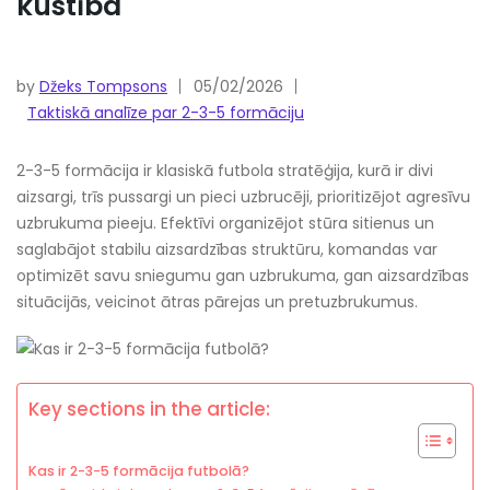
kustība
by
Džeks Tompsons
05/02/2026
Taktiskā analīze par 2-3-5 formāciju
2-3-5 formācija ir klasiskā futbola stratēģija, kurā ir divi
aizsargi, trīs pussargi un pieci uzbrucēji, prioritizējot agresīvu
uzbrukuma pieeju. Efektīvi organizējot stūra sitienus un
saglabājot stabilu aizsardzības struktūru, komandas var
optimizēt savu sniegumu gan uzbrukuma, gan aizsardzības
situācijās, veicinot ātras pārejas un pretuzbrukumus.
Key sections in the article:
Kas ir 2-3-5 formācija futbolā?