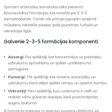
Sportam attīstoties, komandas sāka pieņemt
līdzsvarotākas formācijas, kas noveda pie 2-3-5
samazināšanās. Tomēr tās principi joprojām ietekmē
mūsdienu taktiskās pieejas, īpaši jaunatnes futbolā un
rekreācijas līgās.
Galvenie 2-3-5 formācijas komponenti
Aizsargi:
Divi spēlētāji, kas koncentrējas uz pretinieku
uzbrukumu apturēšanu un spēles uzsākšanu no
aizmugures.
Pussargi:
Trīs spēlētāji, kas savieno aizsardzību un
uzbrukumu, kontrolējot spēles tempu un izplatot bumbu.
Uzbrucēji:
Pieci spēlētāji, kuru uzdevums ir radīt un
realizēt vārtu gūšanas iespējas, bieži pozicionējoties
augstu laukumā.
Šī formācija paļaujas uz spēcīgu pussargu klātbūtni, lai