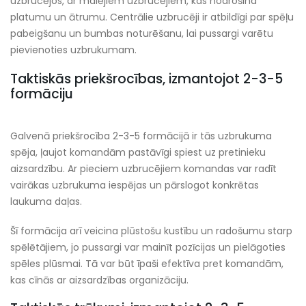
uzbrucējos, ar malējiem uzbrucējiem, kas nodrošina
platumu un ātrumu. Centrālie uzbrucēji ir atbildīgi par spēļu
pabeigšanu un bumbas noturēšanu, lai pussargi varētu
pievienoties uzbrukumam.
Taktiskās priekšrocības, izmantojot 2-3-5
formāciju
Galvenā priekšrocība 2-3-5 formācijā ir tās uzbrukuma
spēja, ļaujot komandām pastāvīgi spiest uz pretinieku
aizsardzību. Ar pieciem uzbrucējiem komandas var radīt
vairākas uzbrukuma iespējas un pārslogot konkrētas
laukuma daļas.
Šī formācija arī veicina plūstošu kustību un radošumu starp
spēlētājiem, jo pussargi var mainīt pozīcijas un pielāgoties
spēles plūsmai. Tā var būt īpaši efektīva pret komandām,
kas cīnās ar aizsardzības organizāciju.