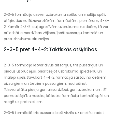
2-3-5 formācija uzsver uzbrukuma spēku un malējo spēli,
atšķiroties no līdzsvarotākām formācijām, piemēram, 4-4-
2. Kamēr 2-3-5 ļauj agresīvām uzbrukuma kustībām, tā var
arī atklāt aizsardzības vājības, īpaši pussargu kontrolē un
pretuzbrukumu situācijās.
2-3-5 pret 4-4-2: Taktiskās atšķirības
2-3-5 formācija ietver divus aizsargus, trīs pussargus un
piecus uzbrucējus, prioritizējot uzbrukuma spiedienu un
malējo spēli. Savukārt 4-4-2 formācija sastāv no četriem
aizsargiem un četriem pussargiem, nodrošinot
līdzsvarotāku pieeju gan aizsardzībai, gan uzbrukumam. Šī
pamatatšķirība nosaka, kā katra formācija kontrolē spēli un
reaģē uz pretiniekiem.
2-3-5 formācijā trīs pussargi bieži virzās uz priekšu, radot