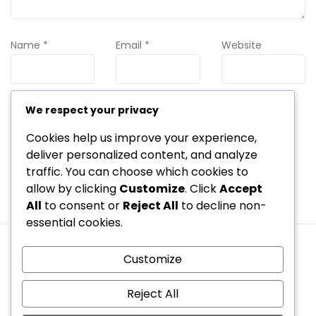
Name
*
Email
*
Website
We respect your privacy
Save my name, email, and website in this browser for the
next time I comment.
Cookies help us improve your experience,
deliver personalized content, and analyze
traffic. You can choose which cookies to
allow by clicking
Customize
. Click
Accept
All
to consent or
Reject All
to decline non-
essential cookies.
Kas mēs esam
Sazinieties
Customize
Datu aizsardzības politika
Noteikumi un nosacījumi
Sīkdatņu politika
Reject All