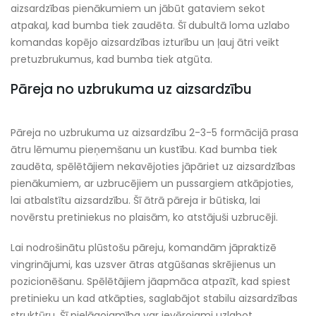
aizsardzības pienākumiem un jābūt gataviem sekot
atpakaļ, kad bumba tiek zaudēta. Šī dubultā loma uzlabo
komandas kopējo aizsardzības izturību un ļauj ātri veikt
pretuzbrukumus, kad bumba tiek atgūta.
Pāreja no uzbrukuma uz aizsardzību
Pāreja no uzbrukuma uz aizsardzību 2-3-5 formācijā prasa
ātru lēmumu pieņemšanu un kustību. Kad bumba tiek
zaudēta, spēlētājiem nekavējoties jāpāriet uz aizsardzības
pienākumiem, ar uzbrucējiem un pussargiem atkāpjoties,
lai atbalstītu aizsardzību. Šī ātrā pāreja ir būtiska, lai
novērstu pretiniekus no plaisām, ko atstājuši uzbrucēji.
Lai nodrošinātu plūstošu pāreju, komandām jāpraktizē
vingrinājumi, kas uzsver ātras atgūšanas skrējienus un
pozicionēšanu. Spēlētājiem jāapmāca atpazīt, kad spiest
pretinieku un kad atkāpties, saglabājot stabilu aizsardzības
struktūru. Šī pielāgojamība var ievērojami uzlabot