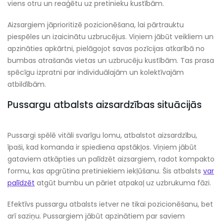
viens otru un reaģētu uz pretinieku kustībām.
Aizsargiem jāprioritizē pozicionēšana, lai pārtrauktu
piespēles un izaicinātu uzbrucējus. Viņiem jābūt veikliem un
apzināties apkārtni, pielāgojot savas pozīcijas atkarībā no
bumbas atrašanās vietas un uzbrucēju kustībām. Tas prasa
spēcīgu izpratni par individuālajām un kolektīvajām
atbildībām.
Pussargu atbalsts aizsardzības situācijās
Pussargi spēlē vitāli svarīgu lomu, atbalstot aizsardzību,
īpaši, kad komanda ir spiediena apstākļos. Viņiem jābūt
gataviem atkāpties un palīdzēt aizsargiem, radot kompakto
formu, kas apgrūtina pretiniekiem iekļūšanu. Šis atbalsts
var
palīdzēt
atgūt bumbu un pāriet atpakaļ uz uzbrukuma fāzi.
Efektīvs pussargu atbalsts ietver ne tikai pozicionēšanu, bet
arī saziņu. Pussargiem jābūt apzinātiem par saviem