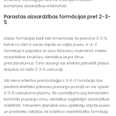
komandas aizsardzības efektivitāti.
Parastas aizsardzības formācijas pret 2-3-
5
Dažas formācijas bieži tiek izmantotas, lai pretotos 2-3-5,
katrai no tām ir savas stiprās un vājās puses. 4-4-2
formācija ir populāra ar savu līdzsvaru, nodrošinot stabilu
aizsardzības struktūru, vienlaikus ļaujot ātrus
pretuzbrukumus. Četri aizsargi var efektīvi pārvaldīt plašos
draudus, ko rada 2-3-5 uzbrucēji.
Vēl viena efektīva pretstratēģija ir 3-5-2 formācija, kas
piedāvā skaitlisku pārsvaru pussargu pozīcijā un var izjaukt
2-3-5 uzbrukuma plūsmu. Šis uzstādījums ļauj komandām
kontrolēt pussargu zonu, vienlaikus saglabājot aizsardzības
stabilitāti. Treneriem jāanalizē savu spēlētāju stiprās puses
un pretinieku taktikas, lai izvēlētos visefektīvāko formāciju