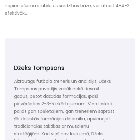
nepieciešama stabila aizsardzības bāze, var atrast 4-4-2
efektīvāku.
Džeks Tompsons
Aizrautīgs futbola treneris un analītiķis, Džeks
Tompsons pavadījis vairāk nekā desmit
gadus, pētot dažādas formācijas, īpaši
pievēršoties 2-3-5 izkārtojumam. Viņa ieskati
palīdz gan spēlētājiem, gan treneriem saprast
šīs klasiskās formācijas dinamiku, apvienojot
tradicionālās taktikas ar mūsdienu
stratēģijām. Kad viņš nav laukumā, Džeks