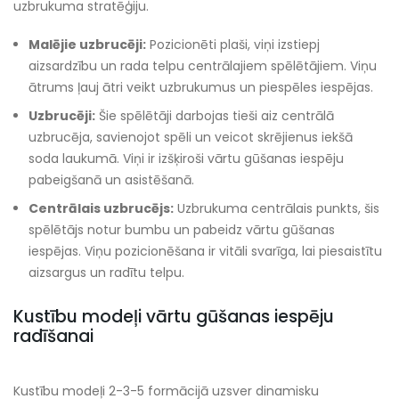
uzbrukuma stratēģiju.
Malējie uzbrucēji:
Pozicionēti plaši, viņi izstiepj
aizsardzību un rada telpu centrālajiem spēlētājiem. Viņu
ātrums ļauj ātri veikt uzbrukumus un piespēles iespējas.
Uzbrucēji:
Šie spēlētāji darbojas tieši aiz centrālā
uzbrucēja, savienojot spēli un veicot skrējienus iekšā
soda laukumā. Viņi ir izšķiroši vārtu gūšanas iespēju
pabeigšanā un asistēšanā.
Centrālais uzbrucējs:
Uzbrukuma centrālais punkts, šis
spēlētājs notur bumbu un pabeidz vārtu gūšanas
iespējas. Viņu pozicionēšana ir vitāli svarīga, lai piesaistītu
aizsargus un radītu telpu.
Kustību modeļi vārtu gūšanas iespēju
radīšanai
Kustību modeļi 2-3-5 formācijā uzsver dinamisku