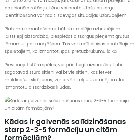
izmanto 2-3-5 formāciju, jāfokusējas uz ātrām pārejām un
pozicionālo rotāciju. Lēnu vai neatbilstošu aizsargu
identificēšana var radīt izdevīgas situācijas uzbrucējiem.
Platuma izmantošana ir būtiska; malējie uzbrucējiem
jāizstiepj aizsardzība, piespiežot aizsargus pieņemt grūtus
lēmumus par marķēšanu. Tas var radīt plaisas centrālajiem
spēlētājiem, ko izmantot, īpaši pretuzbrukumu laikā.
Pievienojot stūra spēles, var pārsteigt aizsardzību. Labi
sagatavoti stūra sitieni vai brīvie sitieni, kas ietver
maldinošus skrējienus, var atvērt telpu uzbrucējiem, lai
izmantotu aizsardzības kļūdas.
Kādas ir galvenās salīdzināšanas
starp 2-3-5 formāciju un citām
formācijām?