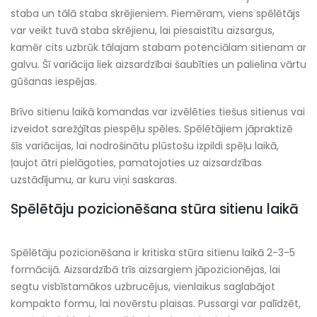
staba un tālā staba skrējieniem. Piemēram, viens spēlētājs
var veikt tuvā staba skrējienu, lai piesaistītu aizsargus,
kamēr cits uzbrūk tālajam stabam potenciālam sitienam ar
galvu. Šī variācija liek aizsardzībai šaubīties un palielina vārtu
gūšanas iespējas.
Brīvo sitienu laikā komandas var izvēlēties tiešus sitienus vai
izveidot sarežģītas piespēļu spēles. Spēlētājiem jāpraktizē
šīs variācijas, lai nodrošinātu plūstošu izpildi spēļu laikā,
ļaujot ātri pielāgoties, pamatojoties uz aizsardzības
uzstādījumu, ar kuru viņi saskaras.
Spēlētāju pozicionēšana stūra sitienu laikā
Spēlētāju pozicionēšana ir kritiska stūra sitienu laikā 2-3-5
formācijā. Aizsardzībā trīs aizsargiem jāpozicionējas, lai
segtu visbīstamākos uzbrucējus, vienlaikus saglabājot
kompakto formu, lai novērstu plaisas. Pussargi var palīdzēt,