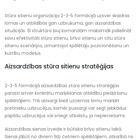
Stūra sitienu organizācija 2-3-5 formācijā uzsver skaidras
lomas un atbildības gan uzbrukuma, gan aizsardzības
situācijās. Šī struktūra ļauj komandām maksimāli palielināt
savu efektivitāti stūra sitienu, brīvo sitienu un citu stūra
sitienu scenārijos, izmantojot spēlētāju pozicionēšanu un
kustību modeļus.
Aizsardzības stūra sitienu stratēģijas
2-3-5 formācijā aizsardzības stūra sitienu stratēģijas
parasti ietver konkrētu marķēšanas atbildību piešķiršanu
spēlētājiem. Trīs aizsargi bieži uzņemas lomu marķēt
pretinieku uzbrucējus, kamēr pussargi var segt jebkādus
papildu uzbrucējus vai sniegt atbalstu, ja nepieciešams.
Aizsardzības sienas izveide ir būtiska brīvo sitienu laikā.
Sienai jābūt no diviem līdz četriem spēlētājiem, atkarībā no