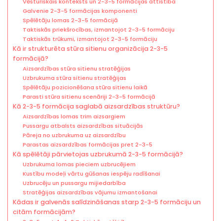
Vēsturiskais konteksts un 2-3-5 formācijas attīstība
Galvenie 2-3-5 formācijas komponenti
Spēlētāju lomas 2-3-5 formācijā
Taktiskās priekšrocības, izmantojot 2-3-5 formāciju
Taktiskās trūkumi, izmantojot 2-3-5 formāciju
Kā ir strukturēta stūra sitienu organizācija 2-3-5
formācijā?
Aizsardzības stūra sitienu stratēģijas
Uzbrukuma stūra sitienu stratēģijas
Spēlētāju pozicionēšana stūra sitienu laikā
Parasti stūra sitienu scenāriji 2-3-5 formācijā
Kā 2-3-5 formācija saglabā aizsardzības struktūru?
Aizsardzības lomas trim aizsargiem
Pussargu atbalsts aizsardzības situācijās
Pāreja no uzbrukuma uz aizsardzību
Parastas aizsardzības formācijas pret 2-3-5
Kā spēlētāji pārvietojas uzbrukumā 2-3-5 formācijā?
Uzbrukuma lomas pieciem uzbrucējiem
Kustību modeļi vārtu gūšanas iespēju radīšanai
Uzbrucēju un pussargu mijiedarbība
Stratēģijas aizsardzības vājumu izmantošanai
Kādas ir galvenās salīdzināšanas starp 2-3-5 formāciju un
citām formācijām?