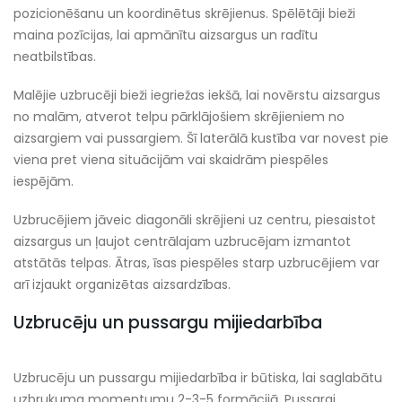
pozicionēšanu un koordinētus skrējienus. Spēlētāji bieži
maina pozīcijas, lai apmānītu aizsargus un radītu
neatbilstības.
Malējie uzbrucēji bieži iegriežas iekšā, lai novērstu aizsargus
no malām, atverot telpu pārklājošiem skrējieniem no
aizsargiem vai pussargiem. Šī laterālā kustība var novest pie
viena pret viena situācijām vai skaidrām piespēles
iespējām.
Uzbrucējiem jāveic diagonāli skrējieni uz centru, piesaistot
aizsargus un ļaujot centrālajam uzbrucējam izmantot
atstātās telpas. Ātras, īsas piespēles starp uzbrucējiem var
arī izjaukt organizētas aizsardzības.
Uzbrucēju un pussargu mijiedarbība
Uzbrucēju un pussargu mijiedarbība ir būtiska, lai saglabātu
uzbrukuma momentumu 2-3-5 formācijā. Pussargi