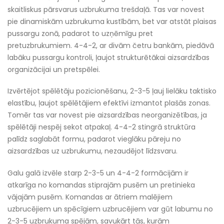
skaitliskus pārsvarus uzbrukuma trešdaļā. Tas var novest
pie dinamiskām uzbrukuma kustībām, bet var atstāt plaisas
pussargu zonā, padarot to uzņēmīgu pret
pretuzbrukumiem. 4-4-2, ar divām četru bankām, piedāvā
labāku pussargu kontroli, ļaujot strukturētākai aizsardzības
organizācijai un pretspēlei.
Izvērtējot spēlētāju pozicionēšanu, 2-3-5 ļauj lielāku taktisko
elastību, ļaujot spēlētājiem efektīvi izmantot plašās zonas.
Tomēr tas var novest pie aizsardzības neorganizētības, ja
spēlētāji nespēj sekot atpakaļ. 4-4-2 stingrā struktūra
palīdz saglabāt formu, padarot vieglāku pāreju no
aizsardzības uz uzbrukumu, nezaudējot līdzsvaru.
Galu galā izvēle starp 2-3-5 un 4-4-2 formācijām ir
atkarīga no komandas stiprajām pusēm un pretinieka
vājajām pusēm. Komandas ar ātriem malējiem
uzbrucējiem un spēcīgiem uzbrucējiem var gūt labumu no
2-3-5 uzbrukuma spējām, savukārt tās, kurām