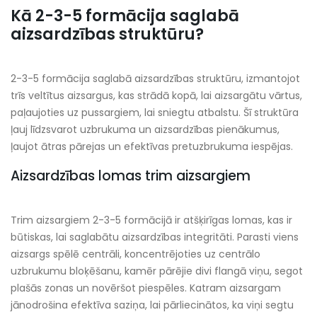
Kā 2-3-5 formācija saglabā
aizsardzības struktūru?
2-3-5 formācija saglabā aizsardzības struktūru, izmantojot
trīs veltītus aizsargus, kas strādā kopā, lai aizsargātu vārtus,
paļaujoties uz pussargiem, lai sniegtu atbalstu. Šī struktūra
ļauj līdzsvarot uzbrukuma un aizsardzības pienākumus,
ļaujot ātras pārejas un efektīvas pretuzbrukuma iespējas.
Aizsardzības lomas trim aizsargiem
Trim aizsargiem 2-3-5 formācijā ir atšķirīgas lomas, kas ir
būtiskas, lai saglabātu aizsardzības integritāti. Parasti viens
aizsargs spēlē centrāli, koncentrējoties uz centrālo
uzbrukumu bloķēšanu, kamēr pārējie divi flangā viņu, segot
plašās zonas un novēršot piespēles. Katram aizsargam
jānodrošina efektīva saziņa, lai pārliecinātos, ka viņi segtu