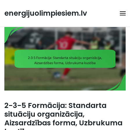
Skip
to
energijuolimpiesiem.lv
content
2-3-5 Formācija: Standarta
situāciju organizācija,
Aizsardzības forma, Uzbrukuma