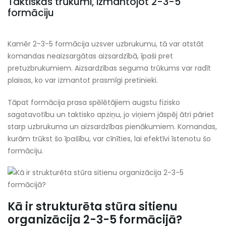
Taktiskās trūkumi, izmantojot 2-3-5
formāciju
Kamēr 2-3-5 formācija uzsver uzbrukumu, tā var atstāt
komandas neaizsargātas aizsardzībā, īpaši pret
pretuzbrukumiem. Aizsardzības seguma trūkums var radīt
plaisas, ko var izmantot prasmīgi pretinieki.
Tāpat formācija prasa spēlētājiem augstu fizisko
sagatavotību un taktisko apziņu, jo viņiem jāspēj ātri pāriet
starp uzbrukuma un aizsardzības pienākumiem. Komandas,
kurām trūkst šo īpašību, var cīnīties, lai efektīvi īstenotu šo
formāciju.
Kā ir strukturēta stūra sitienu
organizācija 2-3-5 formācijā?