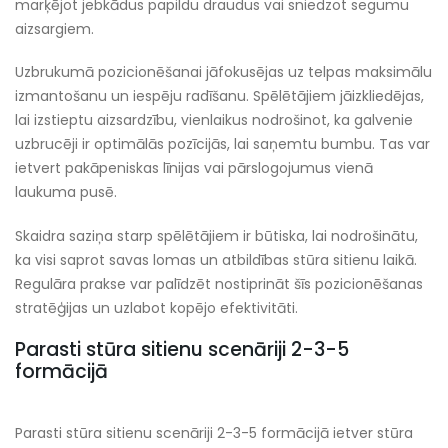
marķējot jebkādus papildu draudus vai sniedzot segumu
aizsargiem.
Uzbrukumā pozicionēšanai jāfokusējas uz telpas maksimālu
izmantošanu un iespēju radīšanu. Spēlētājiem jāizkliedējas,
lai izstieptu aizsardzību, vienlaikus nodrošinot, ka galvenie
uzbrucēji ir optimālās pozīcijās, lai saņemtu bumbu. Tas var
ietvert pakāpeniskas līnijas vai pārslogojumus vienā
laukuma pusē.
Skaidra saziņa starp spēlētājiem ir būtiska, lai nodrošinātu,
ka visi saprot savas lomas un atbildības stūra sitienu laikā.
Regulāra prakse var palīdzēt nostiprināt šīs pozicionēšanas
stratēģijas un uzlabot kopējo efektivitāti.
Parasti stūra sitienu scenāriji 2-3-5
formācijā
Parasti stūra sitienu scenāriji 2-3-5 formācijā ietver stūra