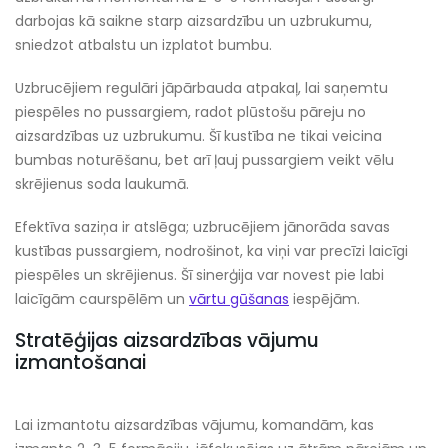
darbojas kā saikne starp aizsardzību un uzbrukumu,
sniedzot atbalstu un izplatot bumbu.
Uzbrucējiem regulāri jāpārbauda atpakaļ, lai saņemtu
piespēles no pussargiem, radot plūstošu pāreju no
aizsardzības uz uzbrukumu. Šī kustība ne tikai veicina
bumbas noturēšanu, bet arī ļauj pussargiem veikt vēlu
skrējienus soda laukumā.
Efektīva saziņa ir atslēga; uzbrucējiem jānorāda savas
kustības pussargiem, nodrošinot, ka viņi var precīzi laicīgi
piespēles un skrējienus. Šī sinerģija var novest pie labi
laicīgām caurspēlēm un
vārtu gūšanas
iespējām.
Stratēģijas aizsardzības vājumu
izmantošanai
Lai izmantotu aizsardzības vājumu, komandām, kas