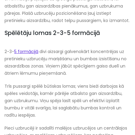
atbalstītu gan aizsardzības pienākumus, gan uzbrukuma
pārejas. Plašā uzbrucēju pozicionēšana ļauj izstiept
pretinieku aizsardzību, radot telpu pussargiem, ko izmantot.
Spēlētāju lomas 2-3-5 formācijā
2-3-
5 formācijā
divi aizsargi galvenokārt koncentrējas uz
pretinieku uzbrucēju marķēšanu un bumbas izsistīšanu no
aizsardzības zonas. Viņiem jābūt spēcīgiem gaisa duelī un
ātriem lēmumu pieņemšanā.
Trīs pussargi spēlē būtiskas lomas; viens bieži darbojas kā
spēles veidotājs, kamēr pārējie atbalsta gan aizsardzību,
gan uzbrukumu. Viņu spēja lasīt spēli un efektīvi izplatīt
bumbu ir vitāli svarīga, lai saglabātu bumbas kontroli un
radītu iespējas.
Pieci uzbrucēji ir sadalīti malējos uzbrucējos un centrālajos