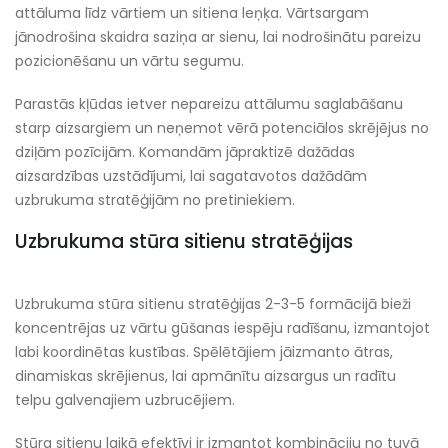
attāluma līdz vārtiem un sitiena leņķa. Vārtsargam
jānodrošina skaidra saziņa ar sienu, lai nodrošinātu pareizu
pozicionēšanu un vārtu segumu.
Parastās kļūdas ietver nepareizu attālumu saglabāšanu
starp aizsargiem un neņemot vērā potenciālos skrējējus no
dziļām pozīcijām. Komandām jāpraktizē dažādas
aizsardzības uzstādījumi, lai sagatavotos dažādām
uzbrukuma stratēģijām no pretiniekiem.
Uzbrukuma stūra sitienu stratēģijas
Uzbrukuma stūra sitienu stratēģijas 2-3-5 formācijā bieži
koncentrējas uz vārtu gūšanas iespēju radīšanu, izmantojot
labi koordinētas kustības. Spēlētājiem jāizmanto ātras,
dinamiskas skrējienus, lai apmānītu aizsargus un radītu
telpu galvenajiem uzbrucējiem.
Stūra sitienu laikā efektīvi ir izmantot kombināciju no tuvā