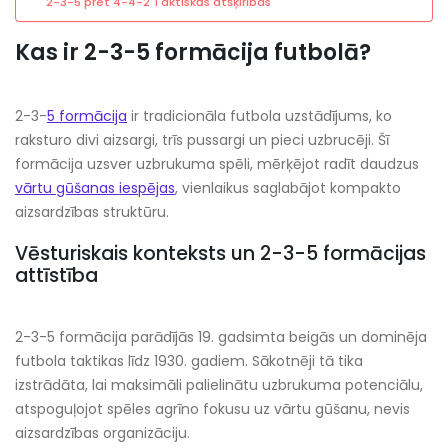
2-3-5 pret 4-4-2 Taktiskās atšķirības
Kas ir 2-3-5 formācija futbolā?
2-3-
5 formācija
ir tradicionāla futbola uzstādījums, ko
raksturo divi aizsargi, trīs pussargi un pieci uzbrucēji. Šī
formācija uzsver uzbrukuma spēli, mērķējot radīt daudzus
vārtu gūšanas iespējas
, vienlaikus saglabājot kompakto
aizsardzības struktūru.
Vēsturiskais konteksts un 2-3-5 formācijas
attīstība
2-3-5 formācija parādījās 19. gadsimta beigās un dominēja
futbola taktikas līdz 1930. gadiem. Sākotnēji tā tika
izstrādāta, lai maksimāli palielinātu uzbrukuma potenciālu,
atspoguļojot spēles agrīno fokusu uz vārtu gūšanu, nevis
aizsardzības organizāciju.