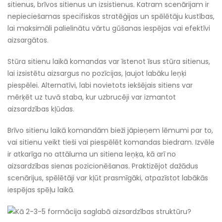
sitienus, brīvos sitienus un izsistienus. Katram scenārijam ir
nepieciešamas specifiskas stratēģijas un spēlētāju kustības,
lai maksimāli palielinātu vārtu gūšanas iespējas vai efektīvi
aizsargātos.
Stūra sitienu laikā komandas var īstenot īsus stūra sitienus,
lai izsistētu aizsargus no pozīcijas, ļaujot labāku leņķi
piespēlei. Alternatīvi, labi novietots iekšējais sitiens var
mērķēt uz tuvā staba, kur uzbrucēji var izmantot
aizsardzības kļūdas.
Brīvo sitienu laikā komandām bieži jāpieņem lēmumi par to,
vai sitienu veikt tieši vai piespēlēt komandas biedram. Izvēle
ir atkarīga no attāluma un sitiena leņķa, kā arī no
aizsardzības sienas pozicionēšanas. Praktizējot dažādus
scenārijus, spēlētāji var kļūt prasmīgāki, atpazīstot labākās
iespējas spēļu laikā.